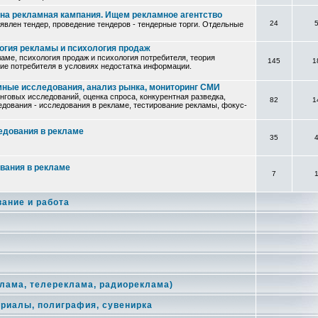
жна рекламная кампания. Ищем рекламное агентство
24
явлен тендер, проведение тендеров - тендерные торги. Отдельные
огия рекламы и психология продаж
аме, психология продаж и психология потребителя, теория
145
1
ие потребителя в условиях недостатка информации.
мные исследования, анализ рынка, мониторинг СМИ
говых исследований, оценка спроса, конкурентная разведка,
82
1
дования - исследования в рекламе, тестирование рекламы, фокус-
едования в рекламе
35
вания в рекламе
7
вание и работа
лама, телереклама, радиореклама)
ериалы, полиграфия, сувенирка