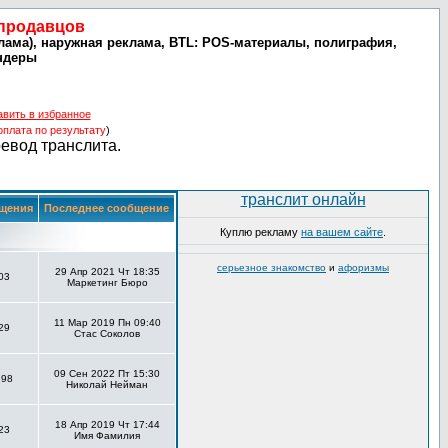
 продавцов
лама), наружная реклама, BTL: POS-материалы, полиграфия,
ендеры
авить в избранное
оплата по результату
)
ревод транслита.
транслит онлайн
щения
Последнее сообщение
Куплю рекламу
на вашем сайте
.
серьезное знакомство
и
афоризмы
29 Апр 2021 Чт 18:35
03
Маркетинг Бюро
11 Мар 2019 Пн 09:40
29
Стас Соколов
09 Сен 2022 Пт 15:30
798
Николай Нейман
18 Апр 2019 Чт 17:44
23
Имя Фамилия