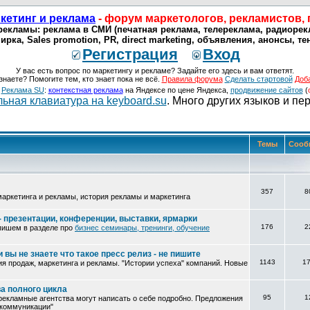
кетинг и реклама
- форум маркетологов, рекламистов,
екламы: реклама в СМИ (печатная реклама, телереклама, радиорек
ирка, Sales promotion, PR, direct marketing, объявления, анонсы, т
Регистрация
Вход
У вас есть вопрос по маркетингу и рекламе? Задайте его здесь и вам ответят.
знаете? Помогите тем, кто знает пока не всё.
Правила форума
Сделать стартовой
Доб
о
Реклама SU
:
контекстная реклама
на Яндексе по цене Яндекса,
продвижение сайтов
(
ьная клавиатура на keyboard.su
. Много других языков и пе
Темы
Сооб
357
8
аркетинга и рекламы, история рекламы и маркетинга
 презентации, конференции, выставки, ярмарки
176
2
пишем в разделе про
бизнес семинары, тренинги, обучение
вы не знаете что такое пресс релиз - не пишите
1143
1
ия продаж, маркетинга и рекламы. "Истории успеха" компаний. Новые
а полного цикла
95
1
 рекламные агентства могут написать о себе подробно. Предложения
 коммуникации"