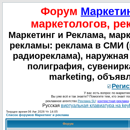
Форум
Маркетин
маркетологов, ре
Маркетинг и Реклама, мар
рекламы: реклама в СМИ (
радиореклама), наружная
полиграфия, сувенирка,
marketing, объяв
Регис
У вас есть вопрос по маркетин
Вы уже всё и так знаете? Помогите тем, кто знает по
рекламное агентство
Реклама SU
:
контекстная реклама
Русская
виртуальная клавиатура на key
Текущее время 06 Авг 2026 Чт 14:05
Список форумов Маркетинг и реклама
Форум