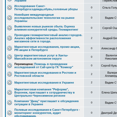
Украине
Переяслов
Исследование Санкт-
0
Ольга Гол
Петербурга:одежда,обувь,головные уборы
Новейшие международные
исследовательские технологии на рынке
0
Вадим С
Украины
Выявление новых рынков сбыта. Оценка
0
Сергей Ош
влияния конкуретнтой среды. Геомаркетинг
Проводим геомаркетинговый анализ городов.
Анализ эффективности расположения
2
Андрей Бя
магазинов сети в городе.
Маркетинговые исследования, промо-акции,
0
Александр 
PR-акции в Петербурге
Центр маркетинговых услуг в Ханты-
Валенти
0
Мансийском автономном округе
Николае
Перемещена:
Помощь в проведении
0
Сергей Кув
исследований от Call-центр ГК "Комкор"
Маркетинговые исследования в Ростове и
Валери
2
Ростовской области
Аллавер
Маркетинговые исследования в Украине
2
Вадим С
Маркетинговая компания "Реформа",
Воронеж, приглашает к сотрудничеству в
0
Елена Шип
Центрально-Черноземном регионе
Компания "Диац" приглашает к обсуждению
0
Вадим С
ситуации в Украине
Полевые исследования в Санкт-Петербурге -
мониторинг конкурентов, аудит
0
Дмитрий Де
обслуживания.