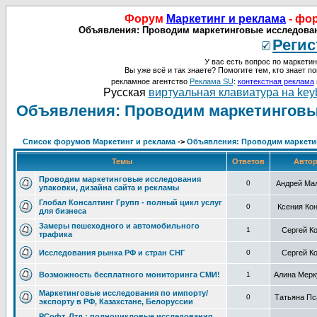
Форум
Маркетинг и реклама
- фо
Объявления: Проводим маркетинговые исследовани
Регис
У вас есть вопрос по маркетин
Вы уже всё и так знаете? Помогите тем, кто знает по
рекламное агентство
Реклама SU
:
контекстная реклама
Русская
виртуальная клавиатура на key
Объявления: Проводим маркетинговы
Список форумов Маркетинг и реклама
->
Объявления: Проводим маркети
Темы
Ответов
Авто
Проводим маркетинговые исследования
0
Андрей Ма
упаковки, дизайна сайта и рекламы
Глобал Консалтинг Групп - полный цикл услуг
0
Ксения Ко
для бизнеса
Замеры пешеходного и автомобильного
1
Сергей К
трафика
Исследования рынка РФ и стран СНГ
0
Сергей К
Возможность бесплатного мониторинга СМИ!
1
Алина Мерк
Маркетинговые исследования по импорту/
0
Татьяна Пс
экспорту в РФ, Казахстане, Белоруссии
РСофт, Лтд.: полноцикловые исследования