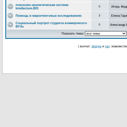
поисково-аналитическая система
0
Игорь Фед
Intellectum.BIS
Помощь в маркетинговых исследованиях
3
Елена Гар
Социальный портрет студента коммерчесого
0
Александр 
ВУЗа
Показать темы:
| волчат:
форум
и
чат
, знакомств