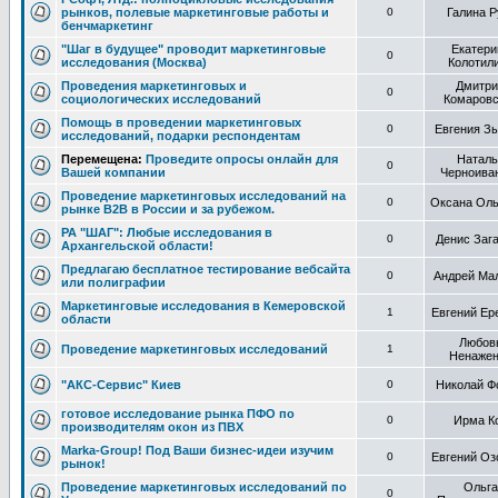
рынков, полевые маркетинговые работы и
0
Галина Р
бенчмаркетинг
"Шаг в будущее" проводит маркетинговые
Екатери
0
исследования (Москва)
Колотил
Проведения маркетинговых и
Дмитри
0
социологических исследований
Комаровс
Помощь в проведении маркетинговых
0
Евгения З
исследований, подарки респондентам
Перемещена:
Проведите опросы онлайн для
Наталь
0
Вашей компании
Черноива
Проведение маркетинговых исследований на
0
Оксана Оль
рынке B2B в России и за рубежом.
РА "ШАГ": Любые исследования в
0
Денис Заг
Архангельской области!
Предлагаю бесплатное тестирование вебсайта
0
Андрей Ма
или полиграфии
Маркетинговые исследования в Кемеровской
1
Евгений Ер
области
Любов
Проведение маркетинговых исследований
1
Ненажен
"АКС-Сервис" Киев
0
Николай Ф
готовое исследование рынка ПФО по
0
Ирма К
производителям окон из ПВХ
Marka-Group! Под Ваши бизнес-идеи изучим
0
Евгений Оз
рынок!
Проведение маркетинговых исследований по
Ольга
0