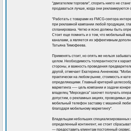
"двигателем торговли", спорить никто не стане
продаваться лучше, когда они рекламируются
"Работать с товарами из FMCG-сектора интер
при рекламной кампании любой продукции, гла
спланирована. Четко и ясно должны быть опред
Стоит еще помнить и о том, что мобильный ма
каналами, а является их эффективным дополн
Татьяна Тимофеева.
Применять стоит, но опять же нельзя забыват
целом. Необходимость толерантности к характ
стороны, и важность проведения предварител
другой, отмечает Екатерина Анненкова: "Моб
практически на любом рынке, стоимость и кате
определяющими. Главный критерий целесооб
маркетинга —– цель компании и задачи конкре
владелец "Мерседеса" захочет получать опер
допустим, о рекламных акциях, проводимых ди
мобильный телефон заставку с машиной любим
благодаря мобильному маркетингу".
Владельцам небольших специализированных м
определенный контингент, не стоит сбрасыват
— предоставить клиентам постоянный сервис. 