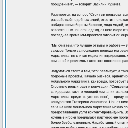
поощрением", — говорит Василий Кузичев.
Разумеется, на вопрос "Стоит ли пользовать
разработкой подобных акций, ответит положите
набирающем обороты бизнесе, мода модой, о
возложенных на него надежд, от него скоро о
последнее время ММ-проектов говорит об обр
"Мы считаем, что лучшие отзывы о работе — 
заказов. Только за последние полгода мы реа
маркетинга, не считая медиа-интегрированных
компаний и рекламных агентств постоянно рас
Задуматься стоит и тем, "кто" реализует, а та
подобные проекты. Начало бизнеса, ориентир
мобильного маркетинга, как всегда, потребуе
Огромную роль играет и репутация. "Серьезн
с лидерами, так что молодой компании, желаю
маркетинга, придется уже нелегко", — преду
конкурентов Екатерина Анненкова. Но нет ни
себя на ниве мобильного маркетинга можно по
предоставления услуг контент-провайдинга. Во
крупные игроки предлагают партнерские прог
более безболезненным. Наработанный опыт и 
продажи мобильного контента до мобильного м