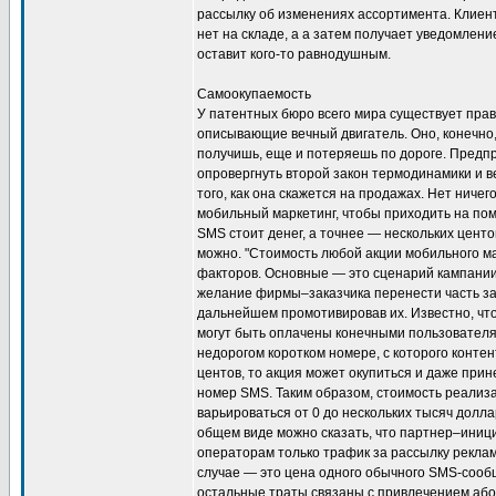
рассылку об изменениях ассортимента. Клиент 
нет на складе, а а затем получает уведомлени
оставит кого-то равнодушным.
Самоокупаемость
У патентных бюро всего мира существует прав
описывающие вечный двигатель. Оно, конечно
получишь, еще и потеряешь по дороге. Предп
опровергнуть второй закон термодинамики и в
того, как она скажется на продажах. Нет ничег
мобильный маркетинг, чтобы приходить на по
SMS стоит денег, а точнее — нескольких цент
можно. "Стоимость любой акции мобильного ма
факторов. Основные — это сценарий кампании
желание фирмы–заказчика перенести часть за
дальнейшем промотивировав их. Известно, чт
могут быть оплачены конечными пользователя
недорогом коротком номере, с которого конте
центов, то акция может окупиться и даже при
номер SMS. Таким образом, стоимость реализа
варьироваться от 0 до нескольких тысяч долла
общем виде можно сказать, что партнер–иници
операторам только трафик за рассылку рекла
случае — это цена одного обычного SMS-сооб
остальные траты связаны с привлечением або