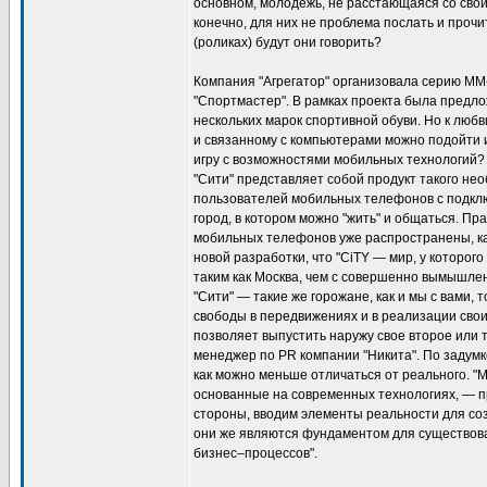
основном, молодежь, не расстающаяся со свои
конечно, для них не проблема послать и прочи
(роликах) будут они говорить?
Компания "Агрегатор" организовала серию ММ
"Спортмастер". В рамках проекта была предл
нескольких марок спортивной обуви. Но к люб
и связанному с компьютерами можно подойти и
игру с возможностями мобильных технологий?
"Сити" представляет собой продукт такого не
пользователей мобильных телефонов с подкл
город, в котором можно "жить" и общаться. Пр
мобильных телефонов уже распространены, как
новой разработки, что "CiTY — мир, у которо
таким как Москва, чем с совершенно вымышл
"Сити" — такие же горожане, как и мы с вами,
свободы в передвижениях и в реализации свои
позволяет выпустить наружу свое второе или т
менеджер по PR компании "Никита". По задумк
как можно меньше отличаться от реального. 
основанные на современных технологиях, — п
стороны, вводим элементы реальности для со
они же являются фундаментом для существов
бизнес–процессов".