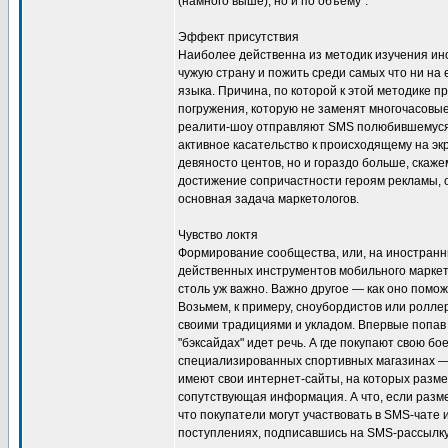
(намного выше), но и по объему".
Эффект присутствия
Наиболее действенна из методик изучения ин
чужую страну и пожить среди самых что ни на 
языка. Причина, по которой к этой методике 
погружения, которую не заменят многочасовые
реалити-шоу отправляют SMS полюбившемуся у
активное касательство к происходящему на экр
девяносто центов, но и гораздо больше, скажем.
достижение сопричастности героям рекламы, 
основная задача маркетологов.
Чувство локтя
Формирование сообщества, или, на иностранн
действенных инструментов мобильного маркет
столь уж важно. Важно другое — как оно помо
Возьмем, к примеру, сноубордистов или роллер
своими традициями и укладом. Впервые попав в 
"бэксайдах" идет речь. А где покупают свою б
специализированных спортивных магазинах — 
имеют свои интернет-сайты, на которых разме
сопутствующая информация. А что, если разме
что покупатели могут участвовать в SMS-чате 
поступлениях, подписавшись на SMS-рассылку?