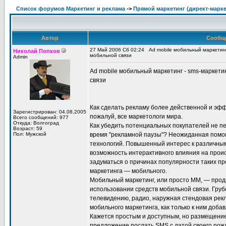
Список форумов Маркетинг и реклама
->
Прямой маркетинг (директ-маркет
Автор
Сообщ
27 Май 2006 Сб 02:24
Ad mobile мобильный маркетин
Николай Попков
мобильной связи
Admin
Ad mobile мобильный маркетинг - sms-маркети
связи
Как сделать рекламу более действенной и эф
Зарегистрирован: 04.08.2005
пожалуй, все маркетологи мира.
Всего сообщений: 977
Откуда: Волгоград
Как убедить потенциальных покупателей не пе
Возраст: 59
Пол: Мужской
время "рекламной паузы"? Неожиданная помо
технологий. Повышенный интерес к различны
возможность интерактивного влияния на проис
задуматься о причинах популярности таких пр
маркетинга — мобильного.
Мобильный маркетинг, или просто ММ, — продв
использовании средств мобильной связи. Гру
телевидению, радио, наружная стендовая рек
мобильного маркетинга, как только к ним доб
Кажется простым и доступным, но размещение
предложение послать SMS с датой своего рожд