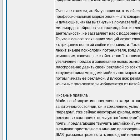
Очень не хочется, чтобы у наших читателей с
профессиональные маркетологи — это коварны
и думающие, как бы вытянуть из покупателей де
миллиардов нейронов, чье взаимодействие ле
деятельности, не заставляет нас с подозрение
То, что в основе всех наших эмоций лежат сл
к отрицанию понятий любви и ненависти. Так и
лежит знание психологии потребителя, вряд л
компаниям, конечно, не свойственно "отаплива
увеличение продаж и завоевание новых рынков.
массированно давить своей рекламой со всех 
хирургическими методами мобильного маркети
потом пичкать ее рекламой. В плюсе все: рек
конечные пользователи избавляются от назо
Писаные правила
Мобильный маркетинг постепенно входит в на
зачаточном состоянии, он, к сожалению, успел
"передом". Уже сейчас некоторые фирмы, исп
рекламных кампаниях, пользуются "жесткими"
почты, предлагающие "выучить английский", у
вызывают пристальное внимание правоохрани
SMS–рассылки грозят стать еще одной головн