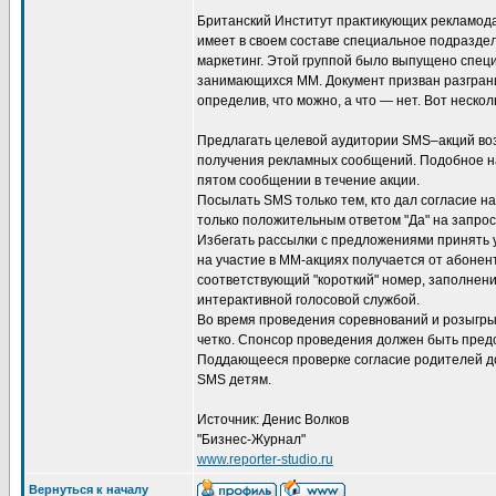
Британский Институт практикующих рекламодателей
имеет в своем составе специальное подразд
маркетинг. Этой группой было выпущено спец
занимающихся ММ. Документ призван разгран
определив, что можно, а что — нет. Вот нескол
Предлагать целевой аудитории SMS–акций во
получения рекламных сообщений. Подобное н
пятом сообщении в течение акции.
Посылать SMS только тем, кто дал согласие на
только положительным ответом "Да" на запрос
Избегать рассылки с предложениями принять у
на участие в ММ-акциях получается от абонен
соответствующий "короткий" номер, заполнен
интерактивной голосовой службой.
Во время проведения соревнований и розыгрыш
четко. Спонсор проведения должен быть предс
Поддающееся проверке согласие родителей д
SMS детям.
Источник: Денис Волков
"Бизнес-Журнал"
www.reporter-studio.ru
Вернуться к началу