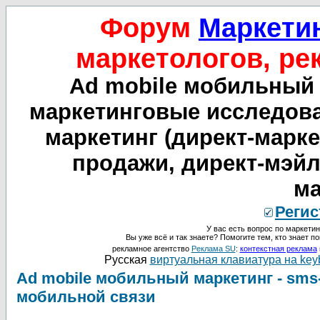
Форум
Маркетин
маркетологов, ре
Ad mobile мобильный 
маркетинговые исследова
маркетинг (директ-маркет
продажи, директ-мэйл
ма
Регис
У вас есть вопрос по маркетин
Вы уже всё и так знаете? Помогите тем, кто знает по
рекламное агентство
Реклама SU
:
контекстная реклама
Русская
виртуальная клавиатура на key
Ad mobile мобильный маркетинг - sms
мобильной связи