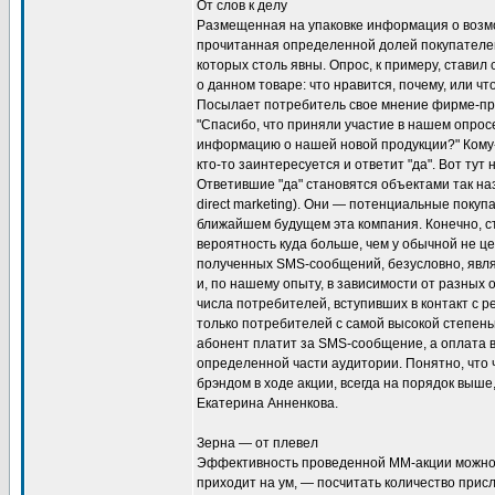
От слов к делу
Размещенная на упаковке информация о возмо
прочитанная определенной долей покупателей,
которых столь явны. Опрос, к примеру, стави
о данном товаре: что нравится, почему, или чт
Посылает потребитель свое мнение фирме-про
"Спасибо, что приняли участие в нашем опрос
информацию о нашей новой продукции?" Кому-
кто-то заинтересуется и ответит "да". Вот тут
Ответившие "да" становятся объектами так наз
direct marketing). Они — потенциальные покупа
ближайшем будущем эта компания. Конечно, ст
вероятность куда больше, чем у обычной не ц
полученных SMS-сообщений, безусловно, явл
и, по нашему опыту, в зависимости от разных 
числа потребителей, вступивших в контакт с р
только потребителей с самой высокой степенью
абонент платит за SMS-сообщение, а оплата 
определенной части аудитории. Понятно, что 
брэндом в ходе акции, всегда на порядок выше,
Екатерина Анненкова.
Зерна — от плевел
Эффективность проведенной ММ-акции можно 
приходит на ум, — посчитать количество присл