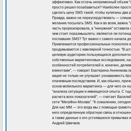
эффективно. Как отсечь непременный объем "
просто решил позабавиться? Наиболее просто
сделать цену SMS такой, чтобы хулиганы два р
Правда, важно не переусердствовать — слишко
желание посылать SMS. Как и во всем, важна "
часть прореагировала, а "ненужная" оставила с
чем стоит поразмышлять: являются ли потен
пославшие SMS? Тут важно с самого начала д
Привлекаются профессиональные психологи и
продумываются с ювелирной точностью. "В шта
целевую аудиторию пользующихся дополнител
собственные маркетинговые исследования, н
особенностей потребителей и, конечно, дели
клиентами", — говорит Екатерина Анненкова (
акция не только не улучшает узнаваемость бр
плачевным последствиям. И, как обычно, при
основ мобильного маркетинга — для чего он ну
"анализа ситуации и имеющегося опыта. С тщ
расчета всех показателей", — считает Васили
сети "МегаФон-Москва". "К сожалению, сегодн
Для нас ММ — это когда мы с помощью грамот
него определенную обратную связь в отношени
а также данные о его устоявшихся привычках 
Андрей Швечков.