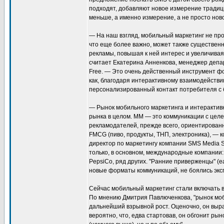
подходят, добавляют новое измерение тради
меньше, а именно измерение, а не просто ново
— На наш взгляд, мобильный маркетинг не про
что еще более важно, может также существен
рекламы, повышая к ней интерес и увеличивая
считает Екатерина Анненкова, менеджер депа
Free. — Это очень действенный инструмент ф
как, благодаря интерактивному взаимодейств
персонализированный контакт потребителя с 
— Рынок мобильного маркетинга и интерактив
рынка в целом. ММ — это коммуникации с цел
рекламодателей, прежде всего, ориентирован
FMCG (пиво, продукты, ТНП, электроника), —
директор по маркетингу компании SMS Media So
только, в основном, международные компании: Mi
PepsiCo, ряд других. "Ранние приверженцы" (ea
новые форматы коммуникаций, не боялись экс
Сейчас мобильный маркетинг стали включать 
По мнению Дмитрия Павлюченкова, "рынок мо
дальнейший взрывной рост. Оценочно, он выр
вероятно, что, едва стартовав, он обгонит ры