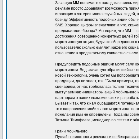
Зачастую ММ понимается как эдакая смесь жи
рекламе просто добавляют возможность приня
играющих в лотереи много случайных людей, 
брэнду. Эффективность подобных акций обычн
SMS. Хорошо, цифры впечатляют, а что, скаже
продвигаемого брэнда? Мы верим, что ММ — в
достижения совершенно конкретных целей той
маркетинговую акцию, будь это сбор данных о
пользователе: сколько ему лет, каков его социа
отношение к продвигаемому совместно с нами б
Предупредить подобные ошибки могут сами 
маркетингом. Ведь зачастую обратившийся к 
новой технологии, очень хотел бы попробоват
продукции, да не знает, как. "Были примеры, к
сценарием, от нас требовалась только технич
выступаем как инициаторы акций мобильного 
партнерам о наших возможностях и разрабат
Бывает и так, что к нам обращаются потенциа
то в направлении мобильного маркетинга, но 
пожелания ими не определены. Тогда мы совм
Татьяна Тимофеева, менеджер по связям с об
Грани мобильного
Пускай возможности рекламы и не безграничны