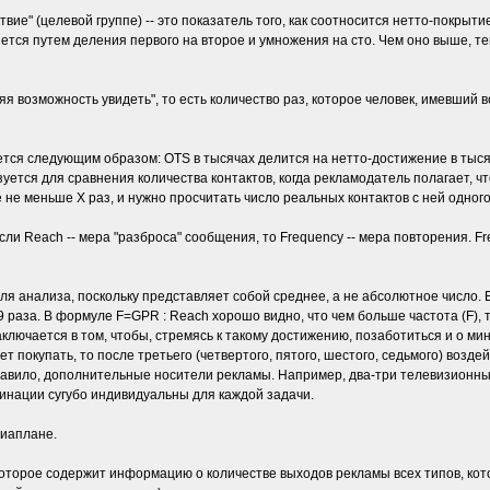
ветствие" (целевой группе) -- это показатель того, как соотносится нетто-покры
ется путем деления первого на второе и умножения на сто. Чем оно выше, те
няя возможность увидеть", то есть количество раз, которое человек, имевший 
ся следующим образом: OTS в тысячах делится на нетто-достижение в тысяч
ется для сравнения количества контактов, когда рекламодатель полагает, ч
е не меньше Х раз, и нужно просчитать число реальных контактов с ней одного
сли Reach -- мера "разброса" сообщения, то Frequency -- мера повторения. 
я анализа, поскольку представляет собой среднее, а не абсолютное число. Ес
,9 раза. В формуле F=GPR : Reach хорошо видно, что чем больше частота (F)
аключается в том, чтобы, стремясь к такому достижению, позаботиться и о 
ет покупать, то после третьего (четвертого, пятого, шестого, седьмого) возде
правило, дополнительные носители рекламы. Например, два-три телевизионны
инации сугубо индивидуальны для каждой задачи.
диаплане.
 которое содержит информацию о количестве выходов рекламы всех типов, ко