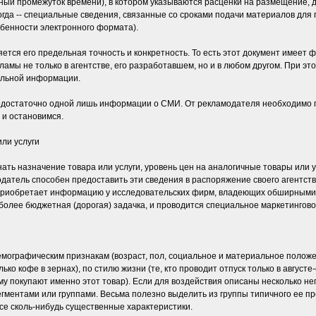
ный промежуток времени), в котором указываются расценки на размещение, 
да -- специальные сведения, связанные со сроками подачи материалов для 
обенности электронного формата).
ся его предельная точность и конкретность. То есть этот документ имеет 
амы не только в агентстве, его разработавшем, но и в любом другом. При эт
ельной информации.
недостаточно одной лишь информации о СМИ. От рекламодателя необходимо 
 и остановимся.
ли услуги
ть назначение товара или услуги, уровень цен на аналогичные товары или 
датель способен предоставить эти сведения в распоряжение своего агентства.
- приобретает информацию у исследовательских фирм, владеющих обширным
 более бюджетная (дорогая) задачка, и проводится специальное маркетингов
мографическим признакам (возраст, пол, социальное и материальное положе
ько кофе в зернах), по стилю жизни (те, кто проводит отпуск только в августе
му покупают именно этот товар). Если для воздействия описаны несколько не
гментами или группами. Весьма полезно выделить из группы типичного ее пр
се сколь-нибудь существенные характеристики.