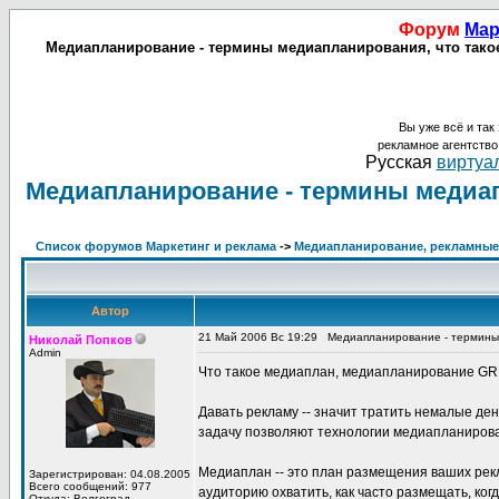
Форум
Мар
Медиапланирование - термины медиапланирования, что такое
Вы уже всё и так 
рекламное агентств
Русская
виртуал
Медиапланирование - термины медиап
Список форумов Маркетинг и реклама
->
Медиапланирование, рекламные 
Автор
21 Май 2006 Вс 19:29
Медиапланирование - термины
Николай Попков
Admin
Что такое медиаплан, медиапланирование GR
Давать рекламу -- значит тратить немалые де
задачу позволяют технологии медиапланиров
Медиаплан -- это план размещения ваших рек
Зарегистрирован: 04.08.2005
Всего сообщений: 977
аудиторию охватить, как часто размещать, ко
Откуда: Волгоград