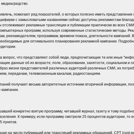
е медиасредство.
ивлечь, помогают ряд показателей, о которых полезно иметь представление и
ти цифирки с замысловатыми названиями сейчас доступны рекламистам благо
ы отслеживают рекламные трансляции и публикации практически во всех СМИ
мпьютерных программ, используя современные статистические методы. Рек
ам, рекламодателям, программам, времени показа, длительности кампаний. 
 необходимые для оптимального планирования рекламной кампании. Подробн
удитории.
а вопрос, что представляют собой люди, предпочитающие те или иные "инфо
ащие данные об их возрасте, поле, образовании, занятости, социальном и с
браз жизни представителей различных аудиторий различных СМИ, их потре
иям, передачам, телевизионным каналам, радиостанциям.
мпаний получают весьма авторитетные источники вторичной информации, по
 кампании.
шавшей конкретно взятую программу, читавшей журнал, газету и тому подобн
еления. К примеру, если программу смотрели 25 процентов аудитории, то ее 
5 пунктов.
нная на число публикаций или трансляций рекламных обращений. CPT (cost per