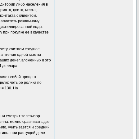
удитории либо населения в
мата, цвета, места,
контакта с клиентом.
о заплатить рекламному
ю дистиллированной воды.
 при покупке ее в качестве
зету, считаем среднее
на чтения одной газеты
аших денег, вложенных в это
4 доллара.
авляет собой процент
делю: четыре ролика по
 = 130. На
мени смотрит телевизор.
енна: можно сравнивать две
ило, учитывается и средний
йтинга при растущей доле