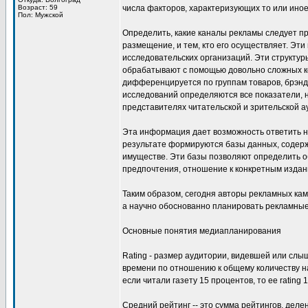
Возраст: 59
числа факторов, характеризующих то или ино
Пол: Мужской
Определить, какие каналы рекламы следует пр
размещение, и тем, кто его осуществляет. Э
исследовательских организаций. Эти структур
обрабатывают с помощью довольно сложных ко
дифференцируется по группам товаров, брэнд
исследований определяются все показатели,
представителях читательской и зрительской а
Эта информация дает возможность ответить н
результате формируются базы данных, содерж
имуществе. Эти базы позволяют определить о
предпочтения, отношение к конкретным издан
Таким образом, сегодня авторы рекламных ка
а научно обоснованно планировать рекламные
Основные понятия медиапланирования
Rating - размер аудитории, видевшей или слы
времени по отношению к общему количеству нас
если читали газету 15 процентов, то ее rating 1
Средний рейтинг -- это сумма рейтингов, деле