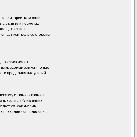
й территории. Кампания
ать один или несколько
змещаться не в
легчает контроль со стороны
 заказчик имеет
к называемый запуск) не дает
сти предпринятых усилий.
екламу столько, сколько не
ламных затрат ближайших
модателя, соизмерив
х подходов к определению