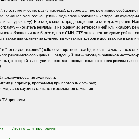
еть", то есть количество раз (в тысячах), которое данное рекламное сообщени
ие, лежащее в основе концепции медиапланирования и измерения аудитории
ели вашу рекламу). Его модальность предопределяет и метод измерения. На
грамму -- носитель рекламы, а не оценку их интереса к ней или к самому рек
амного обращения или более одного СМИ, OTS эквивалентно сумме рейтингов 
ит также для сравнения количества контактов, которые достигаются в разли
 "нетто-достижение" (netto-coveraqe, netto-reach), то есть та часть населени
ного рекламного сообщения. Следующий шаг -- "аккумулированное нетто-покры
руппы), с которой вы вступили в контакт посредством нескольких рекламных с
а.
а аккумулирования аудитории:
сителя (например, программы) при повторных эфирах;
рамм, используемых как пакет в рекламной кампании.
 TV-программ.
а /Всего для программы
------------------------------------ ---------------------------