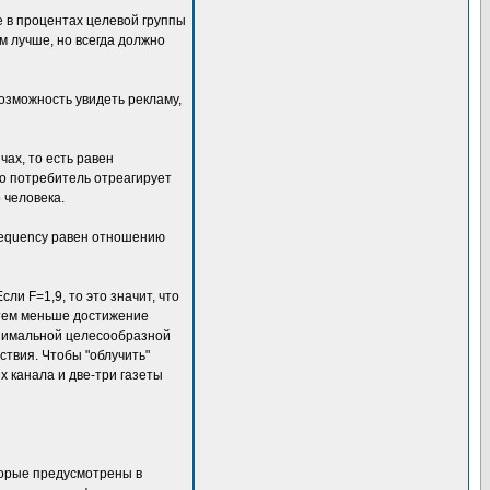
тие в процентах целевой группы
м лучше, но всегда должно
возможность увидеть рекламу,
ах, то есть равен
то потребитель отреагирует
 человека.
Frequency равен отношению
ли F=1,9, то это значит, что
, тем меньше достижение
минимальной целесообразной
йствия. Чтобы "облучить"
х канала и две-три газеты
торые предусмотрены в