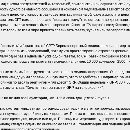
ми) тысячи представителей читательской, зрительской или слушательской а
ость одного рекламного сообщения в конкретном медиаканале зависит от фор
самом деле, не стоимость разноцветной картинки на обложке журнала, а цена 
затель СРТ (cost per thousand, "цена за тысячу"), то есть сколько денег над
 например, тысяча человек была покорена стойкостью "TV-парка" к воздействи
в которой во всем мире принято сравнивать газету, журнал или телепрограмму
 "посолить" и "приготовить" СРТ? Берем конкретный медиаканал, например га
лучше брать из исследований, потому что просто тираж не отражает феноме
аму один раз в одном выпуске одной газеты, то СРТ равен отношению всех в
одного выпуска этой газеты (в тысячах), например, 10 000 долларов : 2500 = 
инг, он же любимый инструмент отечественного медиапланирования. Он предст
вию или, другими словами, общую массу этого воздействия. Например, за не
роликов по десять рейтингов -- пятьдесят GRP. Общий недельный GRP: 80 + 50
т звучать так: "Хочу купить три тысячи GRP на телевидении".
инг, но не для всей аудитории, как GRP, а лишь для целевой группы.
 кто смотрит конкретную программу, среди тех, кто в этот же промежуток вре
ы к суммарному рейтингу всех программ. Польза от этого показателя несомн
ное время дня, недели или года. Поэтому в измерениях аудитории, как прав
канала) следует судить по обоим показателям. Стабилизация или падение ре
 динамику популярности программы.