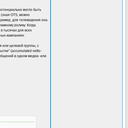
е потенциально могло быть
 (зная OTS, можно
пример, для телевидения она
ламному ролику. Когда
в тысячах для всех
чных кампаниях.
я или целевой группы, с
тие" (accumulated netto-
ообщений в одном медиа- или
------------------