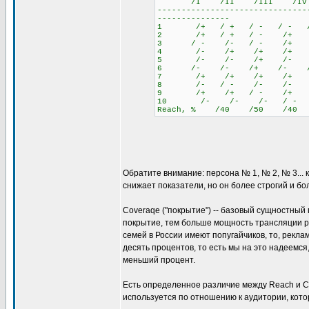
/I /II /III /I
-------------------------------
---------------
1 /+ / + / - / - /
2 /+ / + / - /+ 
3 / - /- / - /+ 
4 /- /+ /+ /+ 
5 /- /- /+ /- 
6 /- /- /+ /- /
7 /+ /+ /+ /+ 
8 /- / - /- /- 
9 /+ /+ / - /+ 
10 /- /- /- / - 
Reach, % /40 /50 /40 
Обратите внимание: персона № 1, № 2, № 3... 
снижает показатели, но он более строгий и бо
Coveraqe ("покрытие") -- базовый сущностный
покрытие, тем больше мощность трансляции р
семей в России имеют попугайчиков, то, рекл
десять процентов, то есть мы на это надеемся
меньший процент.
Есть определенное различие между Reach и Co
используется по отношению к аудитории, кото