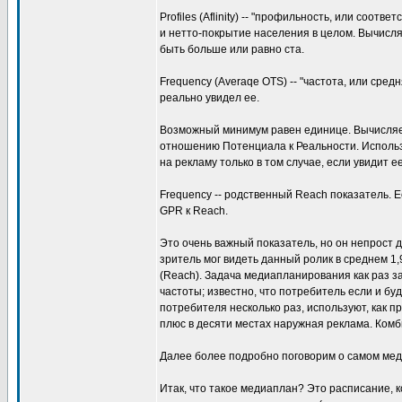
Profiles (Aflinity) -- "профильность, или соот
и нетто-покрытие населения в целом. Вычисля
быть больше или равно ста.
Frequency (Averaqe OTS) -- "частота, или сред
реально увидел ее.
Возможный минимум равен единице. Вычисляет
отношению Потенциала к Реальности. Использу
на рекламу только в том случае, если увидит е
Frequency -- родственный Reach показатель. Е
GPR к Reach.
Это очень важный показатель, но он непрост дл
зритель мог видеть данный ролик в среднем 1
(Reach). Задача медиапланирования как раз з
частоты; известно, что потребитель если и буд
потребителя несколько раз, используют, как 
плюс в десяти местах наружная реклама. Комб
Далее более подробно поговорим о самом ме
Итак, что такое медиаплан? Это расписание,