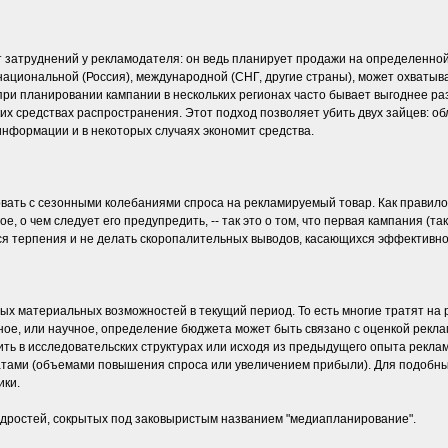
ет затруднений у рекламодателя: он ведь планирует продажи на определенно
 национальной (Россия), международной (СНГ, другие страны), может охватыв
при планировании кампании в нескольких регионах часто бывает выгоднее ра
их средствах распространения. Этот подход позволяет убить двух зайцев: об
информации и в некоторых случаях экономит средства.
ать с сезонными колебаниями спроса на рекламируемый товар. Как правило,
, о чем следует его предупредить, -- так это о том, что первая кампания (та
я терпения и не делать скоропалительных выводов, касающихся эффективно
ых материальных возможностей в текущий период. То есть многие тратят на р
очное, или научное, определение бюджета может быть связано с оценкой рек
ить в исследовательских структурах или исходя из предыдущего опыта рекла
атами (объемами повышения спроса или увеличением прибыли). Для подобны
ики.
мудростей, сокрытых под заковыристым названием "медиапланирование".