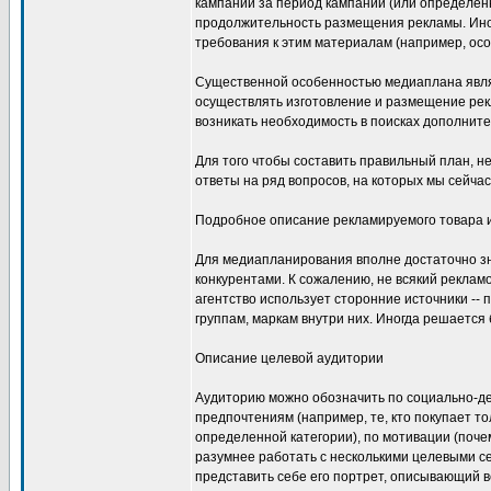
кампании за период кампании (или определен
продолжительность размещения рекламы. Иног
требования к этим материалам (например, ос
Существенной особенностью медиаплана являет
осуществлять изготовление и размещение рекл
возникать необходимость в поисках дополнит
Для того чтобы составить правильный план, 
ответы на ряд вопросов, на которых мы сейчас
Подробное описание рекламируемого товара и
Для медиапланирования вполне достаточно зна
конкурентами. К сожалению, не всякий рекламо
агентство использует сторонние источники -
группам, маркам внутри них. Иногда решается
Описание целевой аудитории
Аудиторию можно обозначить по социально-де
предпочтениям (например, те, кто покупает тол
определенной категории), по мотивации (поче
разумнее работать с несколькими целевыми се
представить себе его портрет, описывающий в