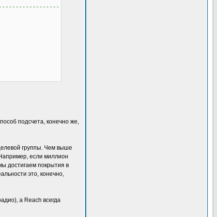
------------------
способ подсчета, конечно же,
целевой группы. Чем выше
Например, если миллион
мы достигаем покрытия в
альности это, конечно,
адио), а Reach всегда