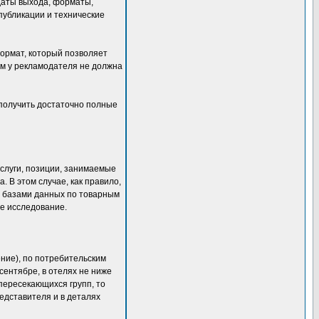
даты выхода, форматы,
публикации и технические
формат, который позволяет
ом у рекламодателя не должна
получить достаточно полные
услуги, позиции, занимаемые
 В этом случае, как правило,
и базами данных по товарным
ое исследование.
ние), по потребительским
-сентябре, в отелях не ниже
пересекающихся групп, то
едставителя и в деталях