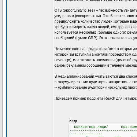
OTS (opportunity to see) -- "возможность увид
увиденным (воспринятым). Это базовое понят
предположить количество людей, которые вид
требует измерять число людей, смотревших про
используется несколько (больше одного) рекл
сообщений (сумме GRP). Этот показатель служ
Не менее важные показатели "нетто-покрытие" и
которой вы вступили в контакт посредством од
coveraqe), или та часть населения (целевой г
одном рекламном сообщении в течение месяц
В медиапланировании учитываются два способ
-- аккумулирование аудитории конкретного но
-- комбинирование аудитории нескольких прог
Приведем пример подсчета Reach для четырех
Код:
Конкретные люди/ Программ
-------------------------------
---------------