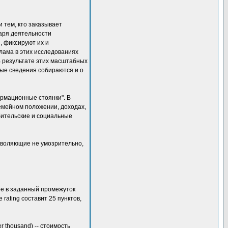
 тем, кто заказывает
даря деятельности
, фиксируют их и
лама в этих исследованиях
В результате этих масштабных
ые сведения собираются и о
рмационные стоянки". В
емейном положении, доходах,
бительские и социальные
зволяющие не умозрительно,
ое в заданный промежуток
rating составит 25 пунктов,
 thousand) -- стоимость