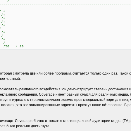
V /
------------------------------- --------------------------------
 +
/+
/+
/+
/+
+
/+
/-
/+
/-
/50 / 80
которая смотрела две или более программ, считается только один раз. Такой 
лее честный.
 показатель рекламного воздействия: он демонстрирует степень достижения 
екламного сообщения. Coveraqe имеет разный смысл для различных медиа. 
амируя в журнале с тиражом миллион экземпляров специальный корм для них, 
, полагая, что все запланированные адресаты прочтут наше объявление. В ре
veraqe. Coveraqe обычно относится к потенциальной аудитории медиа (TV, р
рая была реально достигнута.