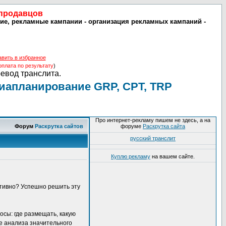
 продавцов
ие, рекламные кампании - организация рекламных кампаний -
авить в избранное
оплата по результату
)
ревод транслита.
иапланирование GRP, СРТ, TRP
Про интернет-рекламу пишем не здесь, а на
Форум
Раскрутка сайтов
форуме
Раскрутка сайта
русский транслит
Куплю рекламу
на вашем сайте.
ктивно? Успешно решить эту
сы: где размещать, какую
те анализа значительного