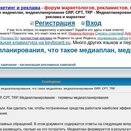
кетинг и реклама
- форум маркетологов, рекламистов,
 медиаплан, медиапланирование GRP, СРТ, TRP - Медиапланирован
реклама и маркетинг
Регистрация
Вход
У вас есть вопрос по маркетингу и рекламе? Задайте его здесь и вам ответят.
знаете? Помогите тем, кто знает пока не всё.
Правила форума
Сделать стартовой
Доб
о
Реклама SU
:
контекстная реклама
на Яндексе по цене Яндекса,
продвижение сайтов
(
ьная клавиатура на keyboard.su
. Много других языков и пе
ланирования, что такое медиаплан, мед
кампании - организация рекламных кампаний
Сообщение
 медиапланирования, что такое медиаплан, медиапланирование GRP, СРТ, TRP
P, СРТ, TRP. Медиапланирование - термины медиапланирования
ньги. Как сделать так, чтобы потраченные средства работали наиболее эффе
ания.
ламных обращений. В этом документе содержатся ответы на следующие вопро
гда размещать, сколько на это потратить. Медиаплан формируется в результа