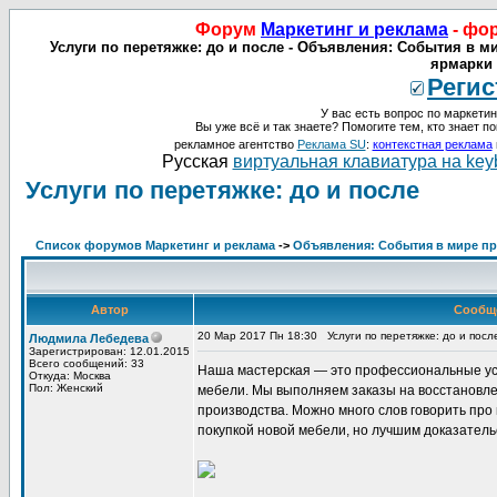
Форум
Маркетинг и реклама
- фо
Услуги по перетяжке: до и после - Объявления: События в м
ярмарки 
Регис
У вас есть вопрос по маркетин
Вы уже всё и так знаете? Помогите тем, кто знает по
рекламное агентство
Реклама SU
:
контекстная реклама
Русская
виртуальная клавиатура на key
Услуги по перетяжке: до и после
Список форумов Маркетинг и реклама
->
Объявления: События в мире про
Автор
Сообщ
20 Мар 2017 Пн 18:30
Услуги по перетяжке: до и посл
Людмила Лебедева
Зарегистрирован: 12.01.2015
Всего сообщений: 33
Наша мастерская — это профессиональные усл
Откуда: Москва
Пол: Женский
мебели. Мы выполняем заказы на восстановле
производства. Можно много слов говорить про
покупкой новой мебели, но лучшим доказател