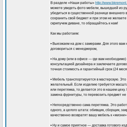
В разделе «Наши работы»
http://www.bkremont.
можете увидеть фото мебели, вышедшей из ру
убедиться в существенной разнице внешнего в
сохранить свой бюджет и при этом не желаете
скрипучем диване, то обращайтесь к нам!
Как мы работаем:
• Выезжаем на дом с замерами. Для этого вам
договориться с менеджером,
• На дому (или в офисе — где вам необходимо)
консультацией дизайнера и заключаете договор
точная стоимость и гарантийный срок (24 меся
• Мебель транспортируется в мастерскую. Это 
желательный. Если изделию требуется масшт
или перетяжка, то делается это в нашем цеху
замена фурнитуры, то перевозить предмет не
• Непосредственно сама перетяжка. Это рабо
одного, а целого штата: обивщик, сборщик, за
качественно возвратят вашу мебель к «жизни»
• Ну и самое приятное — доставка готового из