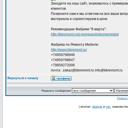
Заходите на наш сайт, знакомьтесь с пример
клиентов.
Позвоните нам и мы ответим на все ваши вопр
материала и сориентируем в цене.
Рекомендации Фабрики "8 марта":
http://bkremont.ru/o-kompanii/rekomendatsii
Фабрика по Ремонту Мебели:
http://www.bkremont.ru/
+74959798946
+74959798647
+79859272006
почта : zakaz@bkremont.ru info@bkremont.ru
Вернуться к началу
Показать сообщения:
Ремонт
| волчат:
форум
и
чат
, знакомств