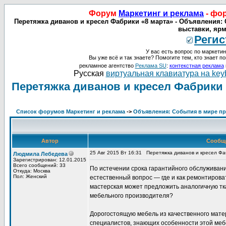
Форум
Маркетинг и реклама
- фо
Перетяжка диванов и кресел Фабрики «8 марта» - Объявления: 
выставки, ярм
Регис
У вас есть вопрос по маркетин
Вы уже всё и так знаете? Помогите тем, кто знает по
рекламное агентство
Реклама SU
:
контекстная реклама
Русская
виртуальная клавиатура на key
Перетяжка диванов и кресел Фабрики 
Список форумов Маркетинг и реклама
->
Объявления: События в мире про
Автор
Сообщ
25 Авг 2015 Вт 16:31
Перетяжка диванов и кресел Фа
Людмила Лебедева
Зарегистрирован: 12.01.2015
Всего сообщений: 33
По истечении срока гарантийного обслуживани
Откуда: Москва
Пол: Женский
естественный вопрос — где и как ремонтироват
мастерская может предложить аналогичную тка
мебельного производителя?
Дорогостоящую мебель из качественного матер
специалистов, знающих особенности этой меб