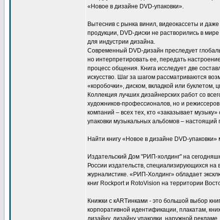
«Новое в дизайне DVD-упаковки».
Вытеснив с рынка винил, видеокассеты и даж
продукции, DVD-диски не растворились в мир
для индустрии дизайна.
Современный DVD-дизайн преследует глобаль
но интерпретировать ее, передать настроение
процесс общения. Книга исследует две соста
искусство. Шаг за шагом рассматриваются во
«коробочки», диском, вкладкой или буклетом, 
Коллекция лучших дизайнерских работ со всег
художников-профессионалов, но и режиссеров,
компаний – всех тех, кто «заказывает музыку»
упаковки музыкальных альбомов – настоящий
Найти книгу «Новое в дизайне DVD-упаковки»
Издательский Дом "РИП-холдинг" на сегодняш
России издательств, специализирующихся на 
журналистике. «РИП-Холдинг» обладает экскл
книг Rockport и RotoVision на территории Вос
Книжки с кARTинками - это большой выбор кни
корпоративной идентификации, плакатам, кни
дизайну, дизайну упаковки, наружной рекламе