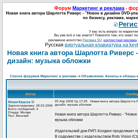
Форум
Маркетинг и реклама
- фо
Новая книга автора Шарлотта Риверс - "Новое в дизайне DVD-уп
по бизнесу, рекламе, марк
Регис
У вас есть вопрос по маркетин
Вы уже всё и так знаете? Помогите тем, кто знает по
рекламное агентство
Реклама SU
:
контекстная реклама
Русская
виртуальная клавиатура на key
Новая книга автора Шарлотта Риверс -
дизайн: музыка обложки
Список форумов Маркетинг и реклама
->
Объявления: Анонсы и обзоры кн
Автор
Сообщ
05 Апр 2006 Ср 17:05
Новая книга автора Шарлотта Р
Юлия Квасок
дизайн: музыка обложки
Зарегистрирован: 28.03.2006
Всего сообщений: 4
Откуда: Москва
Новая книга автора Шарлотта Риверс - "Новое
Пол: Женский
музыка обложки
Издательский дом РИП-Холдинг продолжает пр
В содружестве с издательством Roto Vision (