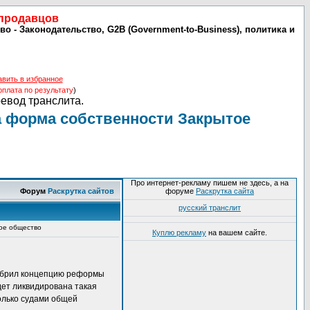
 продавцов
- Законодательство, G2B (Government-to-Business), политика и
авить в избранное
оплата по результату
)
ревод транслита.
а форма собственности Закрытое
Про интернет-рекламу пишем не здесь, а на
Форум
Раскрутка сайтов
форуме
Раскрутка сайта
русский транслит
ое общество
Куплю рекламу
на вашем сайте.
добрил концепцию реформы
дет ликвидирована такая
олько судами общей