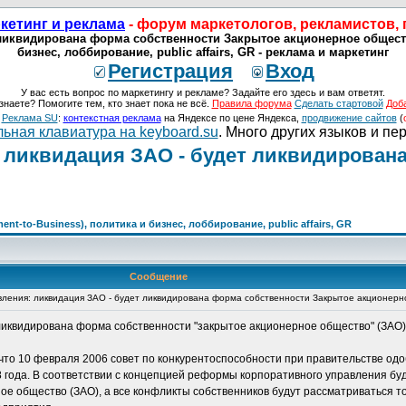
кетинг и реклама
- форум маркетологов, рекламистов,
иквидирована форма собственности Закрытое акционерное общество 
бизнес, лоббирование, public affairs, GR - реклама и маркетинг
Регистрация
Вход
У вас есть вопрос по маркетингу и рекламе? Задайте его здесь и вам ответят.
знаете? Помогите тем, кто знает пока не всё.
Правила форума
Сделать стартовой
Доб
о
Реклама SU
:
контекстная реклама
на Яндексе по цене Яндекса,
продвижение сайтов
(
ьная клавиатура на keyboard.su
. Много других языков и пе
 ликвидация ЗАО - будет ликвидирован
nt-to-Business), политика и бизнес, лоббирование, public affairs, GR
Сообщение
ления: ликвидация ЗАО - будет ликвидирована форма собственности Закрытое акционерн
ликвидирована форма собственности "закрытое акционерное общество" (ЗАО)
 что 10 февраля 2006 совет по конкурентоспособности при правительстве о
 года. В соответствии с концепцией реформы корпоративного управления бу
ое общество (ЗАО), а все конфликты собственников будут рассматриваться т