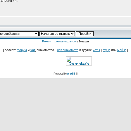
едприятия.
Ремонт фотоаппаратов
в Москве
| волчат:
форум
и
чат
, знакомства -
чат знакомств
и другие
чаты
|
my ip
или
мой ip
|
Powered by
phpBB
©