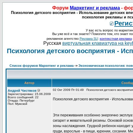
Форум
Маркетинг и реклама
- фо
Психология детского восприятия - Использование детских впе
психология рекламы и пси
Регис
У вас есть вопрос по маркетин
Вы уже всё и так знаете? Помогите тем, кто знает по
рекламное агентство
Реклама SU
:
контекстная реклама
Русская
виртуальная клавиатура на key
Психология детского восприятия - Ис
Список форумов Маркетинг и реклама
->
Экономическая психология: пов
Автор
Сообщ
02 Окт 2009 Пт 01:49
Психология детского восприяти
Андрей Чистяков
Зарегистрирован: 15.06.2009
Всего сообщений: 22
Психология детского восприятия - Использова
Откуда: Петербург
Пол: Мужской
Эти переживания особенно энергично эксплуа
сигарет и жевательной резины. Основой основ 
зоны наслаждения. Грудной ребенок находит у
груди, взрослые - в пище, курении, сосании.