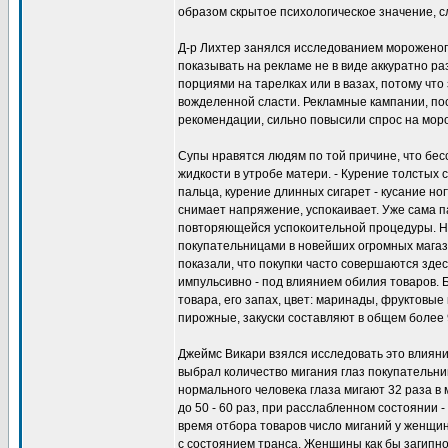
образом скрытое психологическое значение, 
Д-р Лихтер занялся исследованием мороженого
показывать на рекламе не в виде аккуратно р
порциями на тарелках или в вазах, потому что
вожделенной сласти. Рекламные кампании, пос
рекомендации, сильно повысили спрос на мор
Супы нравятся людям по той причине, что бе
жидкости в утробе матери. - Курение толстых
пальца, курение длинных сигарет - кусание но
снимает напряжение, успокаивает. Уже сама п
повторяющейся успокоительной процедуры. 
покупательницами в новейших огромных магаз
показали, что покупки часто совершаются зде
импульсивно - под влиянием обилия товаров. 
товара, его запах, цвет: маринады, фруктовые
пирожные, закуски составляют в общем более 
Джеймс Викари взялся исследовать это влияни
выбрал количество мигания глаз покупательн
нормального человека глаза мигают 32 раза в 
до 50 - 60 раз, при расслабленном состоянии -
время отбора товаров число миганий у женщин 
с состоянием транса. Женщины как бы загип