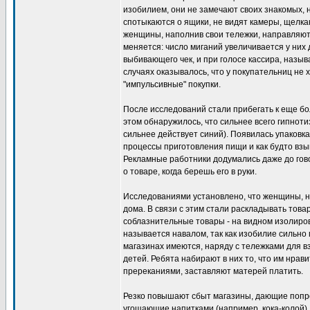
изобилием, они не замечают своих знакомых, н
спотыкаются о ящики, не видят камеры, щелка
женщины, наполнив свои тележки, направляютс
меняется: число миганий увеличивается у них д
выбивающего чек, и при голосе кассира, называ
случаях оказывалось, что у покупательниц не 
"импульсивные" покупки.
После исследований стали прибегать к еще бо
этом обнаружилось, что сильнее всего гипнот
сильнее действует синий). Появилась упаков
процессы приготовления пищи и как будто вз
Рекламные работники додумались даже до гов
о товаре, когда берешь его в руки.
Исследованиями установлено, что женщины, н
дома. В связи с этим стали раскладывать товар
соблазнительные товары - на видном изолиров
называется навалом, так как изобилие сильно
магазинах имеются, наряду с тележками для в
детей. Ребята набирают в них то, что им нрави
пререканиями, заставляют матерей платить.
Резко повышают сбыт магазины, дающие попро
угощающие напитками (например, кока-колой).