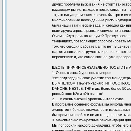
других проблема выживания не стоит так остро
падающем рынке, выходе в новые сегменты – и
то, что ситуация меняется очень быстро и сла
многочисленные неожиданные риски и упущен
были наши тактические задачи, сегодня как н
шаги других игроков рынка и совместно анали
О чем пойдет речь на Форуме? Прежде всего – 
тенденциях, позволяющих спрогнозировать б
том, что сегодня работает, а что нет. В центр
маркетинговые инструменты и решения, котор
перспективе и, что самое важное, уже провере
ШЕСТЬ ПРИЧИН ОБЯЗАТЕЛЬНО ПОСЕТИТЬ V
1. Очень высокий уровень спикеров
Уже подтвердили свое участие топ-менеджеры
ВЫМПЕЛКОМ, Hewlett-Packard, ИНГОССТРАХ,
DANONE, NESTLE, ТНК и др. Всего более 50 д
российского b2c и b2b рынокв!
2. … и очень высокий уровень интерактива
В программе осеннего форума как никогда мног
экспертов и больше возможности высказаться
быстроменяющейся и не до конца просчитыва
3. Максимально конкретные рекомендации для
Мы попросили каждого докладчика, чтобы его 
содержащий важную для маркетологов информ