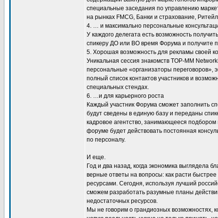
специальные заседания по управлению маркет
на рынках FMCG, Банки и страхование, Ритейл,
4. … и максимально персональные консультац
У каждого делегата есть возможность получит
спикеру ДО или ВО время Форума и получите 
5. Хорошая возможность для рекламы своей к
Уникальная сессия знакомств TOP-MM Networkin
персональные «организаторы переговоров», 
полный список контактов участников и возмож
специальных стендах.
6. …и для карьерного роста
Каждый участник Форума сможет заполнить сп
будут сведены в единую базу и переданы спик
кадровое агентство, занимающееся подбором м
форуме будет действовать постоянная консу
по персоналу.
И еще.
Год и два назад, когда экономика выглядела б
верные ответы на вопросы: как расти быстре
ресурсами. Сегодня, используя лучший россий
сможем разработать разумные планы действи
недостаточных ресурсов.
Мы не говорим о грандиозных возможностях, к