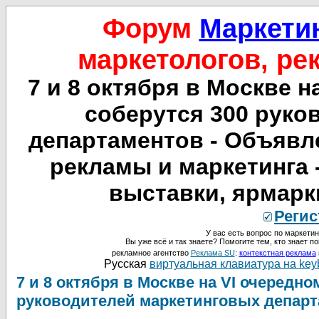
Форум
Маркетин
маркетологов, ре
7 и 8 октября в Москве 
соберутся 300 руко
департаментов - Объявл
рекламы и маркетинга 
выставки, ярмарки
Регис
У вас есть вопрос по маркетин
Вы уже всё и так знаете? Помогите тем, кто знает по
рекламное агентство
Реклама SU
:
контекстная реклама
Русская
виртуальная клавиатура на key
7 и 8 октября в Москве на VI очередн
руководителей маркетинговых депар