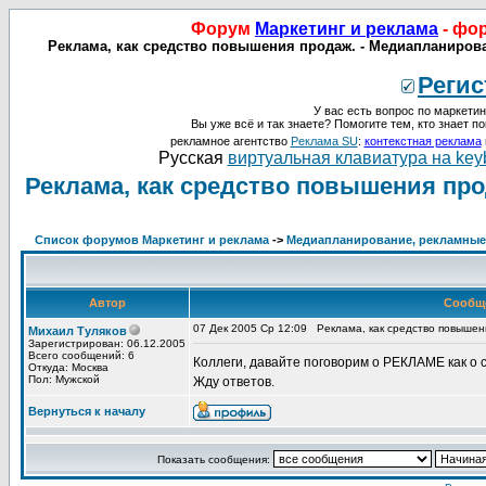
Форум
Маркетинг и реклама
- фо
Реклама, как средство повышения продаж. - Медиапланирова
Регис
У вас есть вопрос по маркетин
Вы уже всё и так знаете? Помогите тем, кто знает по
рекламное агентство
Реклама SU
:
контекстная реклама
Русская
виртуальная клавиатура на key
Реклама, как средство повышения про
Список форумов Маркетинг и реклама
->
Медиапланирование, рекламные 
Автор
Сообщ
07 Дек 2005 Ср 12:09
Реклама, как средство повышен
Михаил Туляков
Зарегистрирован: 06.12.2005
Всего сообщений: 6
Коллеги, давайте поговорим о РЕКЛАМЕ как о 
Откуда: Москва
Пол: Мужской
Жду ответов.
Вернуться к началу
Показать сообщения: