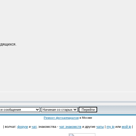
удящихся.
Ремонт фотоаппаратов
в Москве
| волчат:
форум
и
чат
, знакомства -
чат знакомств
и другие
чаты
|
my ip
или
мой ip
|