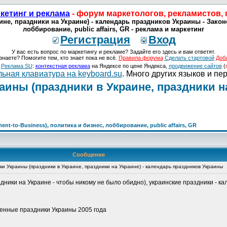
кетинг и реклама
- форум маркетологов, рекламистов,
не, праздники на Украине) - календарь праздников Украины - Законо
лоббирование, public affairs, GR - реклама и маркетинг
Регистрация
Вход
У вас есть вопрос по маркетингу и рекламе? Задайте его здесь и вам ответят.
знаете? Помогите тем, кто знает пока не всё.
Правила форума
Сделать стартовой
Доб
о
Реклама SU
:
контекстная реклама
на Яндексе по цене Яндекса,
продвижение сайтов
(
ьная клавиатура на keyboard.su
. Много других языков и пе
аины (праздники в Украине, праздники н
nt-to-Business), политика и бизнес, лоббирование, public affairs, GR
Сообщение
ки Украины (праздники в Украине, праздники на Украине) - календарь праздников Украины
дники на Украине - чтобы никому не было обидно), украинские праздники - к
венные праздники Украины 2005 года