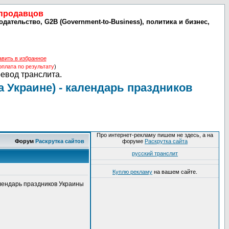
 продавцов
дательство, G2B (Government-to-Business), политика и бизнес,
авить в избранное
оплата по результату
)
ревод транслита.
а Украине) - календарь праздников
Про интернет-рекламу пишем не здесь, а на
Форум
Раскрутка сайтов
форуме
Раскрутка сайта
русский транслит
Куплю рекламу
на вашем сайте.
алендарь праздников Украины