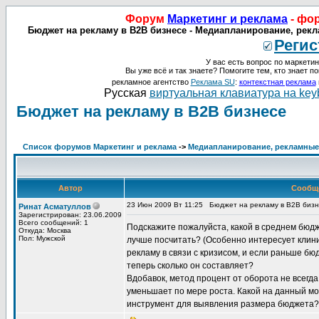
Форум
Маркетинг и реклама
- фо
Бюджет на рекламу в B2B бизнесе - Медиапланирование, рекл
Регис
У вас есть вопрос по маркетин
Вы уже всё и так знаете? Помогите тем, кто знает по
рекламное агентство
Реклама SU
:
контекстная реклама
Русская
виртуальная клавиатура на key
Бюджет на рекламу в B2B бизнесе
Список форумов Маркетинг и реклама
->
Медиапланирование, рекламные 
Автор
Сообщ
23 Июн 2009 Вт 11:25
Бюджет на рекламу в B2B биз
Ринат Асматуллов
Зарегистрирован: 23.06.2009
Всего сообщений: 1
Подскажите пожалуйста, какой в среднем бюдже
Откуда: Москва
Пол: Мужской
лучше посчитать? (Особенно интересует клини
рекламу в связи с кризисом, и если раньше бю
теперь сколько он составляет?
Вдобавок, метод процент от оборота не всегд
уменьшает по мере роста. Какой на данный 
инструмент для выявления размера бюджета?