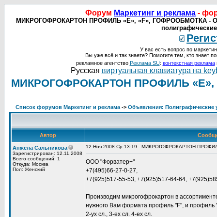
Форум
Маркетинг и реклама
- фо
МИКРОГОФРОКАРТОН ПРОФИЛЬ «Е», «F», ГОФРООБМОТКА - Объяв
полиграфические
Регис
У вас есть вопрос по маркетин
Вы уже всё и так знаете? Помогите тем, кто знает по
рекламное агентство
Реклама SU
:
контекстная реклама
Русская
виртуальная клавиатура на key
МИКРОГОФРОКАРТОН ПРОФИЛЬ «Е», 
Список форумов Маркетинг и реклама
->
Объявления: Полиграфические у
Автор
Сообщ
12 Ноя 2008 Ср 13:19
МИКРОГОФРОКАРТОН ПРОФИЛЬ
Анжела Сальникова
Зарегистрирован: 12.11.2008
Всего сообщений: 1
ООО "Форватер+"
Откуда: Москва
Пол: Женский
+7(495)66-27-0-27,
+7(925)517-55-53, +7(925)517-64-64, +7(925)58
Производим микрогофрокартон в ассортименте 
нужного Вам формата профиль "F", и профиль 
2-ух сл., 3-ех сл. 4-ех сл.