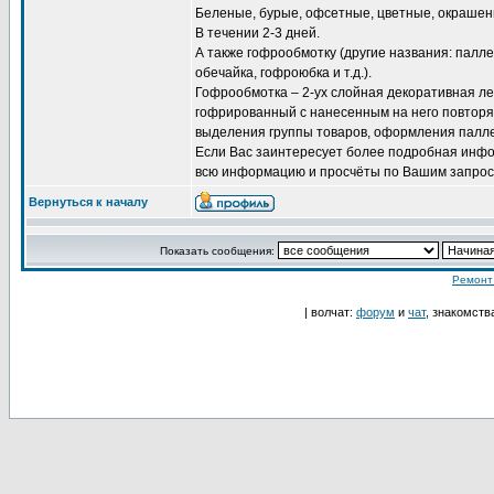
Беленые, бурые, офсетные, цветные, окрашенн
В течении 2-3 дней.
А также гофрообмотку (другие названия: палл
обечайка, гофроюбка и т.д.).
Гофрообмотка – 2-ух слойная декоративная лен
гофрированный с нанесенным на него повтор
выделения группы товаров, оформления палле
Если Вас заинтересует более подробная инфо
всю информацию и просчёты по Вашим запрос
Вернуться к началу
Показать сообщения:
Ремонт
| волчат:
форум
и
чат
, знакомств