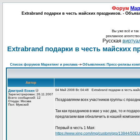
Форум
Мар
Extrabrand подарки в честь майских праздников. - Объявл
Вы уже всё и так 
рекламное агентств
Русская
виртуал
Extrabrand подарки в честь майских п
Список форумов Маркетинг и реклама
->
Объявления: Пресс-релизы компан
Автор
04 Май 2008 Вс 04:48
Extrabrand подарки в честь май
Дмитрий Ескин
Зарегистрирован: 26.11.2007
Всего сообщений: 12
Поздравляем всех участников группы с праздн
Откуда: Москва
Пол: Мужской
Так как праздников в мае у нас два, то и пода
предлагаем вам обналичить в нашей компании 
Первый в честь 1 Мая:
https://www.xing.com/img/custom/grp/13844/50E