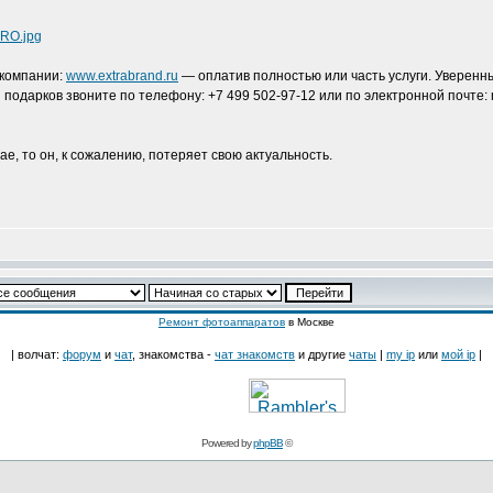
URO.jpg
 компании:
www.extrabrand.ru
— оплатив полностью или часть услуги. Уверенн
подарков звоните по телефону: +7 499 502-97-12 или по электронной почте: 
ае, то он, к сожалению, потеряет свою актуальность.
Ремонт фотоаппаратов
в Москве
| волчат:
форум
и
чат
, знакомства -
чат знакомств
и другие
чаты
|
my ip
или
мой ip
|
Powered by
phpBB
©