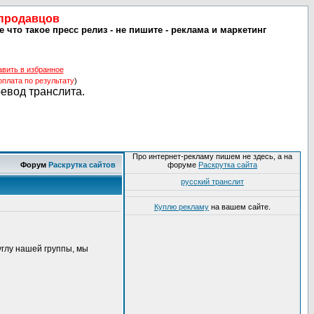
 продавцов
 что такое пресс релиз - не пишите - реклама и маркетинг
авить в избранное
оплата по результату
)
ревод транслита.
Про интернет-рекламу пишем не здесь, а на
Форум
Раскрутка сайтов
форуме
Раскрутка сайта
русский транслит
Куплю рекламу
на вашем сайте.
 углу нашей группы, мы