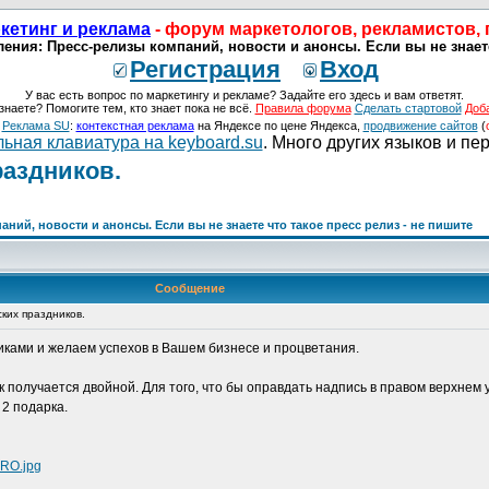
кетинг и реклама
- форум маркетологов, рекламистов,
ения: Пресс-релизы компаний, новости и анонсы. Если вы не знаете
Регистрация
Вход
У вас есть вопрос по маркетингу и рекламе? Задайте его здесь и вам ответят.
знаете? Помогите тем, кто знает пока не всё.
Правила форума
Сделать стартовой
Доб
о
Реклама SU
:
контекстная реклама
на Яндексе по цене Яндекса,
продвижение сайтов
(
ьная клавиатура на keyboard.su
. Много других языков и пе
раздников.
ий, новости и анонсы. Если вы не знаете что такое пресс релиз - не пишите
Сообщение
ских праздников.
иками и желаем успехов в Вашем бизнесе и процветания.
рок получается двойной. Для того, что бы оправдать надпись в правом верхнем
2 подарка.
URO.jpg