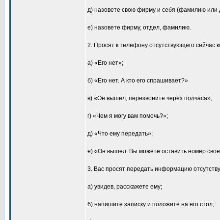
д) назовете свою фирму и себя (фамилию или 
е) назовете фирму, отдел, фамилию.
2. Просят к телефону отсутствующего сейчас к
а) «Его нет»;
б) «Его нет. А кто его спрашивает?»
в) «Он вышел, перезвоните через полчаса»;
г) «Чем я могу вам помочь?»;
д) «Что ему передать»;
е) «Он вышел. Вы можете оставить номер сво
3. Вас просят передать информацию отсутств
а) увидев, расскажете ему;
б) напишите записку и положите на его стол;