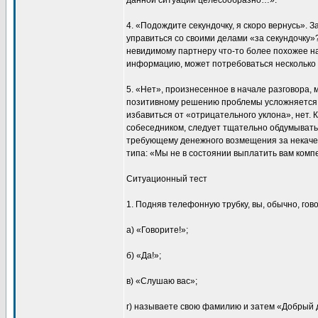
данной ситуации целесообразно…».
4. «Подождите секундочку, я скоро вернусь». З
управиться со своими делами «за секундочку»
невидимому партнеру что-то более похожее на
информацию, может потребоваться несколько
5. «Нет», произнесенное в начале разговора, м
позитивному решению проблемы усложняется.
избавиться от «отрицательного уклона», нет.
собеседником, следует тщательно обдумывать.
требующему денежного возмещения за некаче
типа: «Мы не в состоянии выплатить вам комп
Ситуационный тест
1. Подняв телефонную трубку, вы, обычно, гов
а) «Говорите!»;
б) «Да!»;
в) «Слушаю вас»;
г) называете свою фамилию и затем «Добрый д