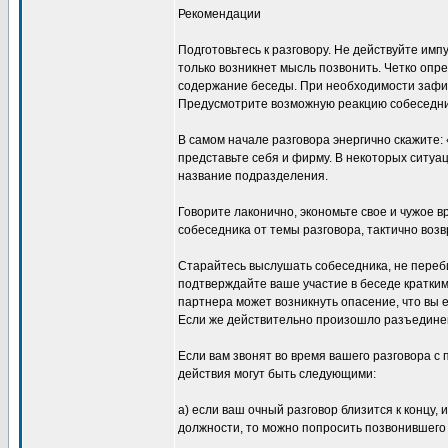
Рекомендации
Подготовьтесь к разговору. Не действуйте импу
только возникнет мысль позвонить. Четко опр
содержание беседы. При необходимости зафик
Предусмотрите возможную реакцию собеседн
В самом начале разговора энергично скажите:
представьте себя и фирму. В некоторых ситуа
название подразделения.
Говорите лаконично, экономьте свое и чужое в
собеседника от темы разговора, тактично возв
Старайтесь выслушать собеседника, не перебив
подтверждайте ваше участие в беседе кратки
партнера может возникнуть опасение, что вы е
Если же действительно произошло разъединени
Если вам звонят во время вашего разговора с
действия могут быть следующими:
а) если ваш очный разговор близится к концу,
должности, то можно попросить позвонившего 