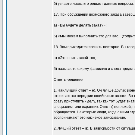
б) узнаете лишь, кто решает данные вопросы.
17. При обсуждении возможного заказа заверш
а) «Вы будете делать заказ?»;
б) «Мы можем выполнить это для вас…(тогда-т
18. Вам приходится звонить повторно. Вы гово
а) «Это опять такой-то»;
б) называете фирму, фамилию и снова предст
Ответы-решения
1. Наилучший ответ – е). Он лучше других экон
отсеиваются нередкие ошибочные звонки. Во-
сразу приступить к делу, так как тот будет знат
специалист или охранник. Ответ г) неплохой, 
обращается. Некоторые люди, когда с ними зд
воспринимают это как некое заискивание.
2. Лучший ответ – в). В зависимости от ситуац