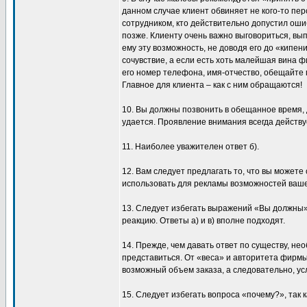
данном случае клиент обвиняет не кого-то пер
сотрудником, кто действительно допустил ош
позже. Клиенту очень важно выговориться, вы
ему эту возможность, не доводя его до «кипен
сочувствие, а если есть хоть малейшая вина 
его номер телефона, имя-отчество, обещайте 
Главное для клиента – как с ним обращаются!
10. Вы должны позвонить в обещанное время, 
удается. Проявление внимания всегда действу
11. Наиболее уважителен ответ б).
12. Вам следует предлагать то, что вы можете 
использовать для рекламы возможностей ваш
13. Следует избегать выражений «Вы должны»
реакцию. Ответы а) и в) вполне подходят.
14. Прежде, чем давать ответ по существу, н
представиться. От «веса» и авторитета фирмы
возможный объем заказа, а следовательно, ус
15. Следует избегать вопроса «почему?», так 