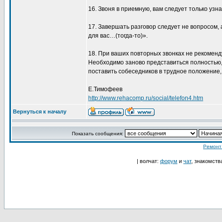
16. Звоня в приемную, вам следует только узн
17. Завершать разговор следует не вопросом
для вас…(тогда-то)».
18. При ваших повторных звонках не рекоменду
Необходимо заново представиться полностью,
поставить собеседников в трудное положение
Е.Тимофеев
http://www.rehacomp.ru/social/telefon4.htm
Вернуться к началу
Показать сообщения:
Ремонт
| волчат:
форум
и
чат
, знакомств