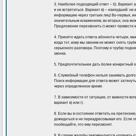
3. Наиболее подходящий ответ – б). Вариант а
и не встретиться. Вариант в) – наихудший: ни 
информацию через третьих лиц! Во-первых, и
значительным искажениям, во-вторых, она мо
Предложение перезвонить г) может привести к
4. Принято ждать ответа абонента четыре, мак
когда тот, кому мы звоним не может снять труб
серьезного разговора. Поэтому и трубку подним
звонка.
5. Предпочтительнее дать более конкретный от
6. Служебный телефон нельзя занимать долго
Поиск информации для ответа может затянуть
через определенное время.
7. В зависимости от ситуации, от важности во
вариант в) или г).
8. Если вы в состоянии ответить на претензию
дожидаться и не переадресовывая его. Если э
пообещайте, что ему перезвонят.
9. В случае жалобы рекомендуется «принять отв