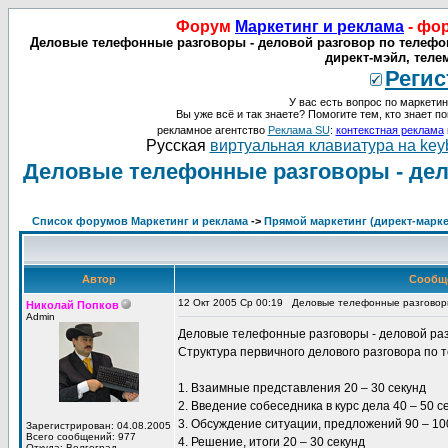
Форум
Маркетинг и реклама
- фо
Деловые телефонные разговоры - деловой разговор по телефону
директ-мэйл, теле
Регис
У вас есть вопрос по маркетин
Вы уже всё и так знаете? Помогите тем, кто знает по
рекламное агентство
Реклама SU
:
контекстная реклама
Русская
виртуальная клавиатура на key
Деловые телефонные разговоры - дел
Список форумов Маркетинг и реклама
->
Прямой маркетинг (директ-маркет
Автор
Сообщ
12 Окт 2005 Ср 00:19
Деловые телефонные разговоры
Николай Попков
Admin
Деловые телефонные разговоры - деловой ра
Структура первичного делового разговора по 
1. Взаимные представления 20 – 30 секунд
2. Введение собеседника в курс дела 40 – 50 с
3. Обсуждение ситуации, предложений 90 – 10
Зарегистрирован: 04.08.2005
Всего сообщений: 977
4. Решение, итоги 20 – 30 секунд
Откуда: Волгоград