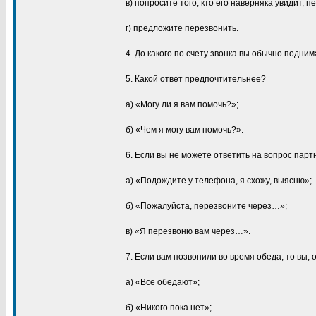
в) попросите того, кто его наверняка увидит, 
г) предложите перезвонить.
4. До какого по счету звонка вы обычно подним
5. Какой ответ предпочтительнее?
а) «Могу ли я вам помочь?»;
б) «Чем я могу вам помочь?».
6. Если вы не можете ответить на вопрос партн
а) «Подождите у телефона, я схожу, выясню»;
б) «Пожалуйста, перезвоните через…»;
в) «Я перезвоню вам через…».
7. Если вам позвонили во время обеда, то вы, 
а) «Все обедают»;
б) «Никого пока нет»;