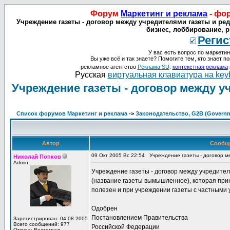
Форум
Маркетинг и реклама
- фо
Учреждение газеты - договор между учредителями газеты и реда
бизнес, лоббирование, pu
Регис
У вас есть вопрос по маркетин
Вы уже всё и так знаете? Помогите тем, кто знает по
рекламное агентство
Реклама SU
:
контекстная реклама
Русская
виртуальная клавиатура на key
Учреждение газеты - договор между у
Список форумов Маркетинг и реклама
->
Законодательство, G2B (Governme
Автор
Сообщ
09 Окт 2005 Вс 22:54
Учреждение газеты - договор м
Николай Попков
Admin
Учреждение газеты - договор между учредител
(название газеты вымышленное), которая прин
полезен и при учреждении газеты с частными
Одобрен
Постановлением Правительства
Зарегистрирован: 04.08.2005
Всего сообщений: 977
Российской Федерации
Откуда: Волгоград