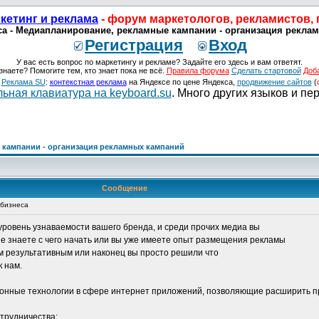
кетинг и реклама
- форум маркетологов, рекламистов,
са - Медиапланирование, рекламные кампании - организация реклам
Регистрация
Вход
У вас есть вопрос по маркетингу и рекламе? Задайте его здесь и вам ответят.
знаете? Помогите тем, кто знает пока не всё.
Правила форума
Сделать стартовой
Доб
о
Реклама SU
:
контекстная реклама
на Яндексе по цене Яндекса,
продвижение сайтов
(
ьная клавиатура на keyboard.su
. Много других языков и пе
кампании - организация рекламных кампаний
Сообщение
 бизнеса
уровень узнаваемости вашего бренда, и среди прочих медиа вы
не знаете с чего начать или вы уже имеете опыт размещения рекламы
ем результативным или наконец вы просто решили что
 нам.
нные технологии в сфере интернет приложений, позволяющие расширить пр
трудничества: