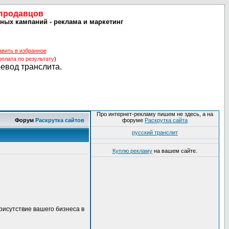
 продавцов
ных кампаний - реклама и маркетинг
авить в избранное
оплата по результату
)
ревод транслита.
Про интернет-рекламу пишем не здесь, а на
Форум
Раскрутка сайтов
форуме
Раскрутка сайта
русский транслит
Куплю рекламу
на вашем сайте.
исутствие вашего бизнеса в