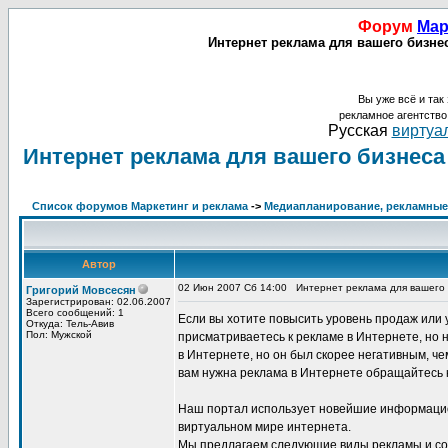
Форум
Мар
Интернет реклама для вашего бизне
Вы уже всё и так 
рекламное агентств
Русская
виртуал
Интернет реклама для вашего бизнеса
Список форумов Маркетинг и реклама
->
Медиапланирование, рекламные 
Автор
02 Июн 2007 Сб 14:00
Интернет реклама для вашего
Григорий Мовсесян
Зарегистрирован: 02.06.2007
Всего сообщений: 1
Если вы хотите повысить уровень продаж или 
Откуда: Тель-Авив
Пол: Мужской
присматриваетесь к рекламе в Интернете, но 
в Интернете, но он был скорее негативным, ч
вам нужна реклама в Интернете обращайтесь к
Наш портал использует новейшие информацио
виртуальном мире интернета.
Мы предлагаем следующие виды рекламы и со