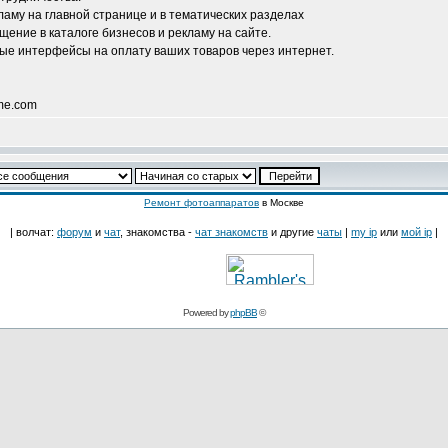
аму на главной странице и в тематических разделах
ение в каталоге бизнесов и рекламу на сайте.
ые интерфейсы на оплату ваших товаров через интернет.
me.com
Ремонт фотоаппаратов
в Москве
| волчат:
форум
и
чат
, знакомства -
чат знакомств
и другие
чаты
|
my ip
или
мой ip
|
Powered by
phpBB
©