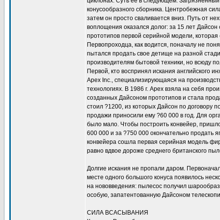
циклонах. Суть ее в следующем. Загрязненный
конусообразного сборника. Центробежная сила
затем он просто сваливается вниз. Путь от не
воплощения оказался долог: за 15 лет Дайсон
прототипов первой серийной модели, которая с
Первопроходца, как водится, поначалу не поня
пытался продать свое детище на разной стад
производителям бытовой техники, но всюду пол
Первой, кто воспринял искания английского и
Apex Inc., специализирующаяся на производс
технологиях. В 1986 г. Apex взяла на себя про
созданных Дайсоном прототипов и стала прода
стоил ?1200, из которых Дайсон по договору по
продажи приносили ему ?60 000 в год. Для орг
было мало. Чтобы построить конвейер, пришло
600 000 и за ?750 000 окончательно продать яп
конвейера сошла первая серийная модель фирм
равно вдвое дороже среднего британского пыл
Долгие искания не пропали даром. Первонача
месте одного большого конуса появилось неск
на нововведения: пылесос получил шарообраз
особую, запатентованную Дайсоном телескопи
СИЛА ВСАСЫВАНИЯ