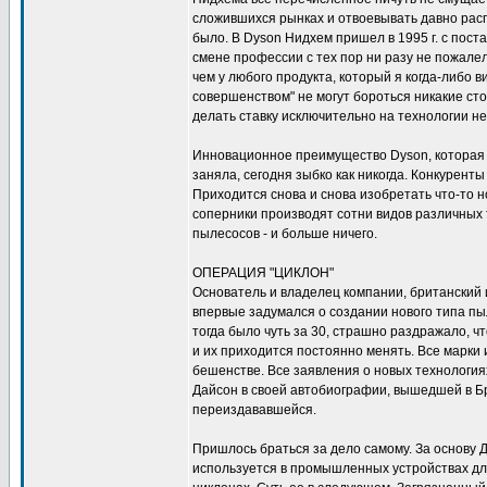
сложившихся рынках и отвоевывать давно расп
было. В Dyson Нидхем пришел в 1995 г. с пос
смене профессии с тех пор ни разу не пожале
чем у любого продукта, который я когда-либо 
совершенством" не могут бороться никакие с
делать ставку исключительно на технологии н
Инновационное преимущество Dyson, которая к
заняла, сегодня зыбко как никогда. Конкуренты
Приходится снова и снова изобретать что-то нов
соперники производят сотни видов различных т
пылесосов - и больше ничего.
ОПЕРАЦИЯ "ЦИКЛОН"
Основатель и владелец компании, британский
впервые задумался о создании нового типа пыл
тогда было чуть за 30, страшно раздражало, ч
и их приходится постоянно менять. Все марки 
бешенстве. Все заявления о новых технология
Дайсон в своей автобиографии, вышедшей в Бри
переиздававшейся.
Пришлось браться за дело самому. За основу 
используется в промышленных устройствах для