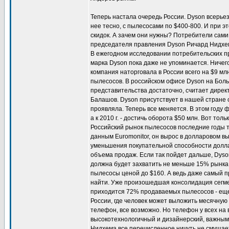
Теперь настала очередь России. Dyson всерьез
нее тесно, с пылесосами по $400-800. И при 
скидок. А зачем они нужны? Потребители сами
председателя правления Dyson Ричард Нидхе
В ежегодном исследовании потребительских 
марка Dyson пока даже не упоминается. Ничег
компания наторговала в России всего на $9 м
пылесосов. В российском офисе Dyson на Боль
представительства достаточно, считает дирек
Балашов. Dyson присутствует в нашей стране с
проявляла. Теперь все меняется. В этом году 
а к 2010 г. - достичь оборота $50 млн. Вот толь
Российский рынок пылесосов последние годы т
данным Euromonitor, он вырос в долларовом вы
уменьшения покупательной способности долла
объема продаж. Если так пойдет дальше, Dyso
должна будет захватить не меньше 15% рынка,
пылесосы ценой до $160. А ведь даже самый п
найти. Уже произошедшая консолидация сегме
приходится 72% продаваемых пылесосов - еще
России, где человек может выложить месячну
телефон, все возможно. Но телефон у всех на в
высокотехнологичный и дизайнерский, важным
Нидхема все перечисленное ничуть не смущае