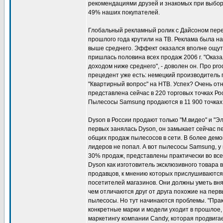
рекомендациями друзей и знакомых при выбор
49% наших покупателей.
Глобальный рекламный ролик с Дайсоном перев
прошлого года крутили на ТВ. Реклама была н
выше среднего. Эффект оказался вполне ощути
пришлась половина всех продаж 2006 г. "Оказ
доходом ниже среднего", - доволен он. Про prod
прецедент уже есть: немецкий производитель
"Квартирный вопрос" на НТВ. Успех? Очень от
представлена сейчас в 220 торговых точках Ро
Пылесосы Samsung продаются в 11 900 точках
Dyson в России продают только "М.видео" и "Эл
первых занялась Dyson, он замыкает сейчас п
общих продаж пылесосов в сети. В более демо
лидеров не попал. А вот пылесосы Samsung, у
30% продаж, представлены практически во все
Dyson как изготовитель эксклюзивного товара
продавцов, к мнению которых прислушиваются,
посетителей магазинов. Они должны уметь вня
чем отличаются друг от друга похожие на пер
пылесосы. Но тут начинаются проблемы. "Прак
конкретные марки и модели уходит в прошлое, 
маркетингу компании Candy, которая продвигае