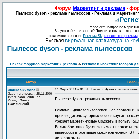
Форум
Маркетинг и реклама
- фо
Пылесос dyson - реклама пылесосов - Реклама и маркетинг 
Регис
У вас есть вопрос по маркетин
Вы уже всё и так знаете? Помогите тем, кто знает по
рекламное агентство
Реклама SU
:
контекстная реклама
Русская
виртуальная клавиатура на key
Пылесос dyson - реклама пылесосов
Список форумов Маркетинг и реклама
->
Реклама и маркетинг товаров дл
Автор
Сообщ
24 Мар 2007 Сб 02:01
Пылесос dyson - реклама пыле
Жанна Якимова
Зарегистрирован: 28.11.2006
Всего сообщений: 67
Пылесос dyson - реклама пылесосов
Откуда: Томск
Пол: Женский
Реклама - двигатель торговли. Все согласны? 
производитель суперпылесосов крутит по всему
урезает маркетинговые бюджеты в пользу R&D
Великобритании Dyson занимает первое место 
пылесосов втрое выше среднерыночной. В Япо
лидеров рынка.