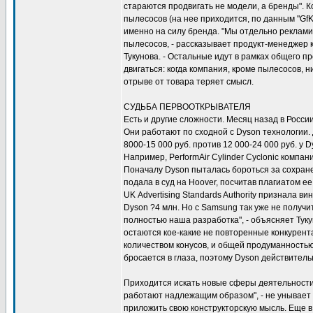
стараются продвигать не модели, а бренды". 
пылесосов (на нее приходится, по данным "GfK
именно на силу бренда. "Мы отдельно реклам
пылесосов, - рассказывает продукт-менеджер 
Тукунова. - Остальные идут в рамках общего п
двигаться: когда компания, кроме пылесосов, н
отрыве от товара теряет смысл.
СУДЬБА ПЕРВООТКРЫВАТЕЛЯ
Есть и другие сложности. Месяц назад в Росси
Они работают по сходной с Dyson технологии. 
8000-15 000 руб. против 12 000-24 000 руб. у 
Например, PerformAir Cylinder Cyclonic компан
Поначалу Dyson пыталась бороться за сохране
подала в суд на Hoover, посчитав плагиатом ее 
UK Advertising Standards Authority признала в
Dyson ?4 млн. Но с Samsung так уже не получитс
полностью наша разработка", - объясняет Тук
остаются кое-какие не повторенные конкурент
количеством конусов, и общей продуманностью 
бросается в глаза, поэтому Dyson действитель
Приходится искать новые сферы деятельности.
работают надлежащим образом", - не унывает 
приложить свою конструкторскую мысль. Еще в 