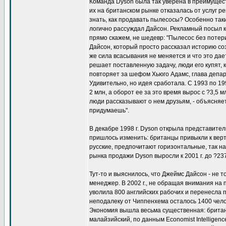
Команда Dyson была так уверена в преимущест
их на британском рынке отказалась от услуг р
знать, как продавать пылесосы? Особенно таки
логично рассуждал Дайсон. Рекламный посыл 
прямо скажем, не шедевр: "Пылесос без потер
Дайсон, который просто рассказал историю со
же сила всасывания не меняется и что это дае
решает поставленную задачу, люди его купят, к
повторяет за шефом Хьюго Адамс, глава депа
Удивительно, но идея сработала. С 1993 по 19
2 млн, а оборот ее за это время вырос с ?3,5 
люди рассказывают о нем друзьям, - объясняе
придумаешь".
В декабре 1998 г. Dyson открыла представител
пришлось изменить: британцы привыкли к верт
русские, предпочитают горизонтальные, так н
рынка продажи Dyson выросли к 2001 г. до ?23
Тут-то и выяснилось, что Джеймс Дайсон - не 
менеджер. В 2002 г., не обращая внимания на
уволила 800 английских рабочих и перенесла 
неподалеку от Чиппенхема осталось 1400 чело
Экономия вышла весьма существенная: британс
малайзийский, по данным Economist Intelligenc