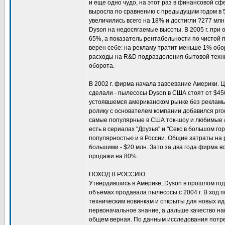
и еще одно чудо, на этот раз в финансовой сф
выросла по сравнению с предыдущим годом в 5,
увеличились всего на 18% и достигли ?277 м
Dyson на недосягаемые высоты. В 2005 г. при
65%, а показатель рентабельности по чистой 
верен себе: на рекламу тратит меньше 1% обор
расходы на R&D подразделения бытовой техн
оборота.
В 2002 г. фирма начала завоевание Америки. 
сделали - пылесосы Dyson в США стоят от $45
устоявшемся американском рынке без рекламы
ролику с основателем компании добавился pro
самые популярные в США ток-шоу и любимые 
есть в сериалах "Друзья" и "Секс в большом го
популярностью и в России. Общие затраты на
большими - $20 млн. Зато за два года фирма 
продажи на 80%.
ПОХОД В РОССИЮ
Утвердившись в Америке, Dyson в прошлом год
объемах продавала пылесосы с 2004 г. В ход п
техническим новинкам и открыты для новых идей
первоначальное знание, а дальше качество на
общем верная. По данным исследования потре