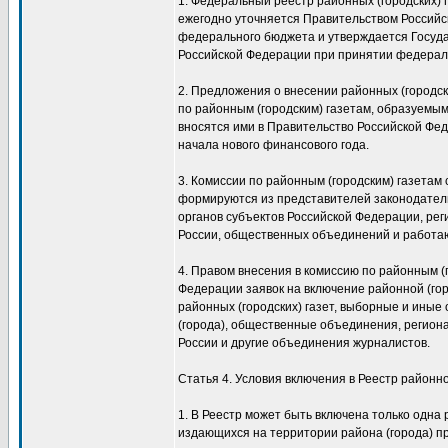
1. Федеральный реестр районных (городских) 
ежегодно уточняется Правительством Российс
федерального бюджета и утверждается Госуд
Российской Федерации при принятии федерал
2. Предложения о внесении районных (городск
по районным (городским) газетам, образуемы
вносятся ими в Правительство Российской Фед
начала нового финансового года.
3. Комиссии по районным (городским) газетам
формируются из представителей законодател
органов субъектов Российской Федерации, ре
России, общественных объединений и работа
4. Правом внесения в комиссию по районным (
Федерации заявок на включение районной (гор
районных (городских) газет, выборные и иные
(города), общественные объединения, регио
России и другие объединения журналистов.
Статья 4. Условия включения в Реестр районно
1. В Реестр может быть включена только одна 
издающихся на территории района (города) п