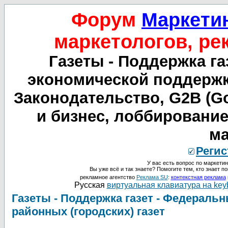
Форум
Маркетин
маркетологов, ре
Газеты - Поддержка г
экономической поддержке
Законодательство, G2B (Go
и бизнес, лоббирование, 
ма
Регис
У вас есть вопрос по маркетин
Вы уже всё и так знаете? Помогите тем, кто знает по
рекламное агентство
Реклама SU
:
контекстная реклама
Русская
виртуальная клавиатура на key
Газеты - Поддержка газет - Федераль
районных (городских) газет