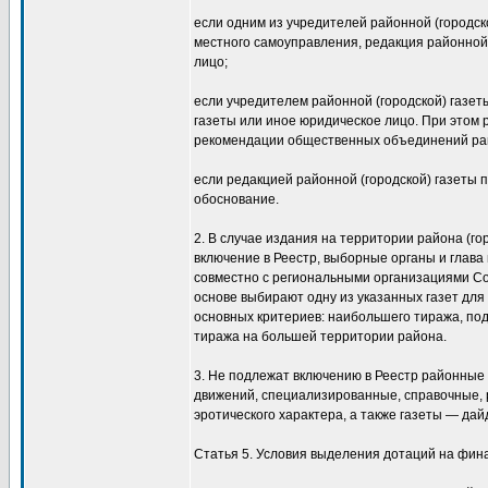
если одним из учредителей районной (городск
местного самоуправления, редакция районной 
лицо;
если учредителем районной (городской) газет
газеты или иное юридическое лицо. При этом 
рекомендации общественных объединений райо
если редакцией районной (городской) газеты
обоснование.
2. В случае издания на территории района (го
включение в Реестр, выборные органы и глава
совместно с региональными организациями Со
основе выбирают одну из указанных газет для
основных критериев: наибольшего тиража, по
тиража на большей территории района.
3. Не подлежат включению в Реестр районные 
движений, специализированные, справочные, 
эротического характера, а также газеты — да
Статья 5. Условия выделения дотаций на фина