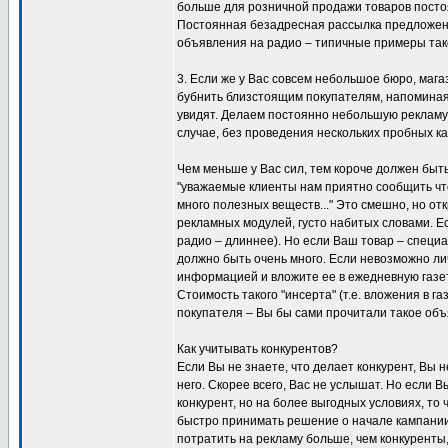
больше для розничной продажи товаров постоя
Постоянная безадресная рассылка предложени
объявления на радио – типичные примеры так
3. Если же у Вас совсем небольшое бюро, магаз
бубнить близстоящим покупателям, напоминая о
увидят. Делаем постоянно небольшую рекламу,
случае, без проведения нескольких пробных ка
Чем меньше у Вас сил, тем короче должен быт
"уважаемые клиенты нам приятно сообщить что
много полезных веществ..." Это смешно, но от
рекламных модулей, густо набитых словами. Ес
радио – длиннее). Но если Ваш товар – специ
должно быть очень много. Если невозможно ли
информацией и вложите ее в ежедневную газет
Стоимость такого "инсерта" (т.е. вложения в 
покупателя – Вы бы сами прочитали такое объ
Как учитывать конкурентов?
Если Вы не знаете, что делает конкурент, Вы н
него. Скорее всего, Вас не услышат. Но если В
конкурент, но на более выгодных условиях, то
быстро принимать решение о начале кампании.
потратить на рекламу больше, чем конкуренты,