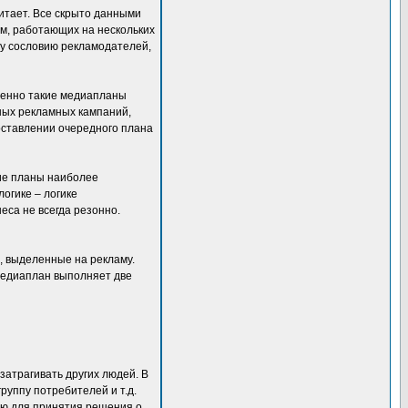
читает. Все скрыто данными
м, работающих на нескольких
му сословию рекламодателей,
именно такие медиапланы
ных рекламных кампаний,
составлении очередного плана
кие планы наиболее
огике – логике
еса не всегда резонно.
, выделенные на рекламу.
 Медиаплан выполняет две
затрагивать других людей. В
руппу потребителей и т.д.
лю для принятия решения о