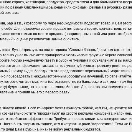
нного спроса, хозтоваров, продуктов, средств связи и для большинства пос
й по разным близлежащим районам (или фирмам), реклама в рубриках разны
ой рекламы.
ин, бар и т.п., к которому по мере необходимости подвозят товар, и Вам этог
 себе. Для поддержки уровня продаж нет смысла громко кричать, ведь те, кто
 чаще всего только на месте продажи (например, вывеской или растяжкой) и
мпаний и оценки результатов Вам не обойтись.
ь текст. Лучше крикнуть на пол-стадиона "Спелые бананы", чем пол-сотне по
 только у нас вы сможете приобрести экзотические фрукты с берега слоново
кройте любую ежедневную газету в рубрике "Реклама и объявления" и вы найд
ли вся эта информация так важна, то лучше публиковать рекламу реже, но де
альный шампунь для бороды, то это предполагает персональный маркетинг и
чно побеседовать с каждым встречным бородатым мужчиной, то отпечатайте 
у, которую читают мужчины (естественно, не из банковского сектора – там б
газету) будет выше, но эффект – намного больше. Для поиска компромисса снов
явление и поняли бы его с первого раза?
е знаете ничего. Если конкурент может крикнуть громче, чем Вы, не кричите в
ы сознательно хотите "прокатиться" на хвосте рекламы конкурента, например,
 часто это бывает эффективным. Требуется просто следить за конкурентами, и
 Часто быть вторым выгоднее, чем выступать в роли "паровозика". Если же В
 то флаг Вам в руки, начинайте войну рекламных бюджетов.