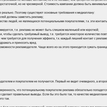
достаточной, но не чрезмерной. Стоимость кампании должна быть минимальн
Не реально. Поэтому существуют основные требования к медиаплану:
елей должны заметить рекламу;
ество людей, не являющихся потенциальными покупателями, т.к. эти контакт
мируется, т.е. реклама не может быть слишком маленькой или короткой;
, чтобы сделать требуемый вывод, т.е. требуется некоторое количество повт
 чем требуется для получения эффекта, т.к. каждый лишний контакт с рекла
здражать и приносить вред.
можности рекламодателя. Чаще всего из-за этого приходится сужать границ
дателем и покупателем не получается. Первый не видит очевидного, а второ
веренность, что потенциальному покупателю реклама обязательно попадется 
м сделает правильные выводы. Если бы это было так, то качество медиаплан
то так.