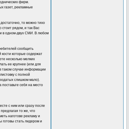
реднических фирм.
х газет, рекламные
о достаточно, то можно тихо
 стоит рядом, и так Вас
ли в одном-двух СМИ. В любом
требителей сообщить
й кости которые содержат
ете несколько мелких
лать ее крупнее (или для
 в таком случае информации
листовку с полной
ородатых слишком мало).
а поставьте себя на место
месте с ним или сразу после
 предлагая то же, что
меть наготове рекламу и
ы готовы стать лидером и