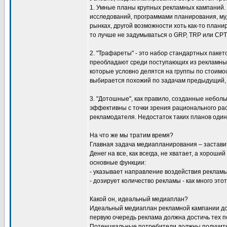
1. Умные планы крупных рекламных кампаний. К
исследований, программами планирования, му
рынках, другой возможности хоть как-то план
то лучше не задумываться о GRP, TRP или CPT,
2. "Трафареты" - это набор стандартных пак
преобладают среди поступающих из рекламных
которые условно делятся на группы по стоимос
выбирается похожий по задачам предыдущий, н
3. "Дотошные", как правило, созданные небо
эффективны с точки зрения рационального рас
рекламодателя. Недостаток таких планов один 
На что же мы тратим время?
Главная задача медиапланирования – заставит
Денег на все, как всегда, не хватает, а хоро
основные функции:
- указывает направление воздействия рекламы
- дозирует количество рекламы - как много эт
Какой он, идеальный медиаплан?
Идеальный медиаплан рекламной кампании долж
первую очередь реклама должна достичь тех п
Потенциальные потребители должны получить 