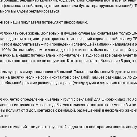
ае больших рекламных кампаний, когда рекламой охвачены почти все потенц
рофессионалы-собаководы, косметологи или бухгалтера крупных компаний). То
к много мы будем рекламироваться:
алов все наши покупатели потребляют информацию.
сложнять себе жизнь. Во-первых, в лучшем случае мы охватываем только 10
рая ездит в метро, или ту, которая смотрит вечерний сериал по кабельному ТВ
при этом надо учитывать – при проведении следующей кампании направляем 
е 100%. Затем выбираем те части, где эффективность была выше, и второй кру
 не нужна, а наших потенциальных покупателей в аудитории все равно будет
торных контактов тоже не получится. Кто-то прочитает объявление 5 раз, а кто
большую рекламную кампанию с большой. Только при большом бюджете можно
же на десятки, если не сотни контактов с рекламой. Там без разницы, было 25
 небольшой рекламе разница в два раза (между двумя и четырьмя контактами
узких, четко определенных целевых групп с рекламой для широких масс, то я
нных источников. Мы легко добьемся количества контактов не менее 3 и не
оты получат от 3 до 5 контактов с рекламой, размещенной в нескольких женск
ятков.
ьших кампаний – не делать глупостей, а для этого постараемся понять логик