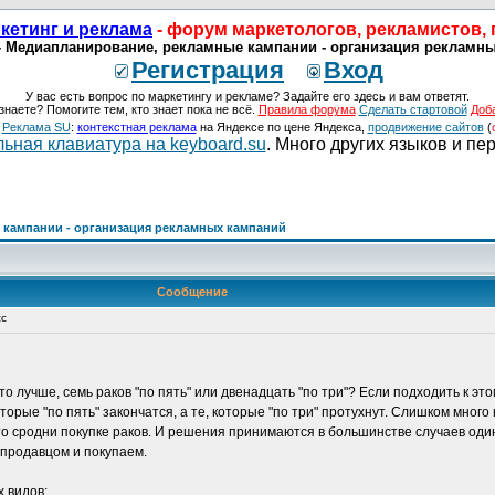
кетинг и реклама
- форум маркетологов, рекламистов,
- Медиапланирование, рекламные кампании - организация рекламных
Регистрация
Вход
У вас есть вопрос по маркетингу и рекламе? Задайте его здесь и вам ответят.
знаете? Помогите тем, кто знает пока не всё.
Правила форума
Сделать стартовой
Доб
о
Реклама SU
:
контекстная реклама
на Яндексе по цене Яндекса,
продвижение сайтов
(
ьная клавиатура на keyboard.su
. Много других языков и пе
кампании - организация рекламных кампаний
Сообщение
сс
то лучше, семь раков "по пять" или двенадцать "по три"? Если подходить к э
торые "по пять" закончатся, а те, которые "по три" протухнут. Слишком много
 сродни покупке раков. И решения принимаются в большинстве случаев один
 продавцом и покупаем.
 видов: