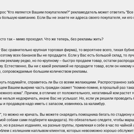
рос "Кто является Вашим покупателем?" рекламодатель может ответить "Все 
на большую кампанию. Если Вы не знаете ни адреса своего покупателя, ни его 
росто так – мимо проходил. Что же теперь, без рекламы жить?
 Вас сравнительно крупная торговая фирма), то вероятнее всего, тихая бубн
оэтому всех бананов Вы не продадите. Если у Вас есть большой склад, то лу
лаем рекламу редко, но по-крупному – быстро продаем товар, остатки распрод
у. Естественно, Вы ни с какой рекламой не продадите товар, если он никому
и, сопровождаемые большим количеством рекламы.
нуть подумайте, справитесь ли Вы со всеми желающими. Распространено заб
щем Вашем выкрике часть граждан скажет "помню-помню, в прошлый раз такая 
нежного кома". Причем, в отличие от положительного, негативный ком растет 
ме нельзя недокричать, иначе Вас не услышат. Но, если уж решили проводит
ы и продавцов надо иметь с запасом, извиняюсь за каламбур.
а", то можно не кричать. Вы можете снарядить помощника бегать по стадиону 
имой собаки сами подберите кандидата). Но обязательно следите, чтобы ма
 но в разных изданиях, на разные группы, привлекая к себе в час по чайной
проблем с излишним наплывом клиентов, которых невозможно хорошо обслужит