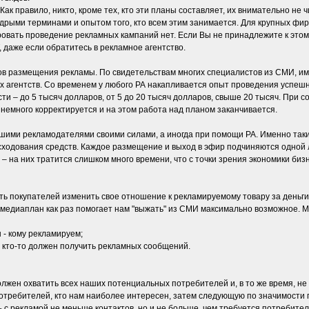
ак правило, никто, кроме тех, кто эти планы составляет, их внимательно не 
дрыми терминами и опытом того, кто всем этим занимается. Для крупных фир
ировать проведение рекламных кампаний нет. Если Вы не принадлежите к это
 даже если обратитесь в рекламное агентство.
етов размещения рекламы. По свидетельствам многих специалистов из СМИ, 
 агентств. Со временем у любого РА накапливается опыт проведения успеш
ти – до 5 тысяч долларов, от 5 до 20 тысяч долларов, свыше 20 тысяч. При 
емного корректируется и на этом работа над планом заканчивается.
льшими рекламодателями своими силами, а иногда при помощи РА. Именно та
ходования средств. Каждое размещение и выход в эфир подчиняются одной л
– на них тратится слишком много времени, что с точки зрения экономики бизн
ь покупателей изменить свое отношение к рекламируемому товару за деньги
ший медиаплан как раз помогает нам "выжать" из СМИ максимально возможное.
 - кому рекламируем;
от кто-то должен получить рекламных сообщений.
ен охватить всех наших потенциальных потребителей и, в то же время, не 
отребителей, кто нам наиболее интересен, затем следующую по значимости г
с рекламой не меньше контактов, но и не больше, чем требуется потребите