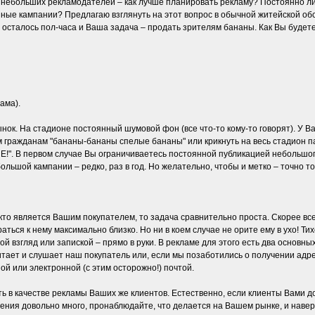
 небольших рекламодателей – как лучше планировать рекламу? Постоянно л
упные кампании? Предлагаю взглянуть на этот вопрос в обычной житейской о
 осталось пол-часа и Ваша задача – продать зрителям бананы. Как Вы будет
ама).
 рынок. На стадионе постоянный шумовой фон (все что-то кому-то говорят). У 
м гражданам "бананы-бананы спелые бананы" или крикнуть на весь стадион
В первом случае Вы ограничиваетесь постоянной публикацией небольшого
льшой кампании – редко, раз в год. Но желательно, чтобы и метко – точно то
кто является Вашим покупателем, то задача сравнительно проста. Скорее все
ться к нему максимально близко. Но ни в коем случае не орите ему в ухо! Ти
вой взгляд или запиской – прямо в руки. В рекламе для этого есть два основн
итает и слушает наш покупатель или, если мы позаботились о получении адр
й или электронной (с этим осторожно!) почтой.
 в качестве рекламы Ваших же клиентов. Естественно, если клиенты Вами до
ения довольно много, пронаблюдайте, что делается на Вашем рынке, и навер