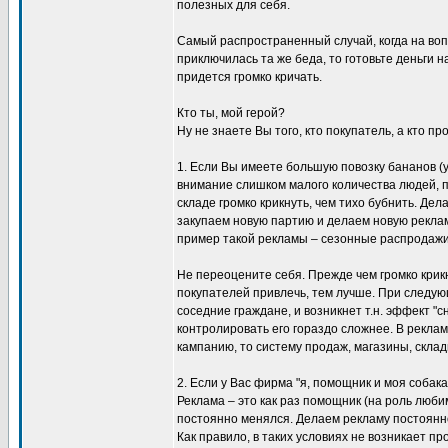
полезных для себя.
Самый распространенный случай, когда на воп
приключилась та же беда, то готовьте деньги 
придется громко кричать.
Кто ты, мой герой?
Ну не знаете Вы того, кто покупатель, а кто п
1. Если Вы имеете большую повозку бананов (у
внимание слишком малого количества людей, п
складе громко крикнуть, чем тихо бубнить. Де
закупаем новую партию и делаем новую реклам
пример такой рекламы – сезонные распродаж
Не переоцените себя. Прежде чем громко крик
покупателей привлечь, тем лучше. При следую
соседние граждане, и возникнет т.н. эффект "с
контролировать его гораздо сложнее. В рекла
кампанию, то систему продаж, магазины, склад
2. Если у Вас фирма "я, помощник и моя собак
Реклама – это как раз помощник (на роль люб
постоянно менялся. Делаем рекламу постоянно,
Как правило, в таких условиях не возникает 