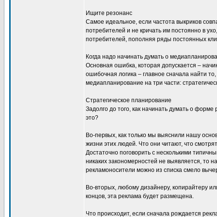
Ищите резонанс
Самое идеальное, если частота выкриков совпа
потребителей и не кричать им постоянно в ухо
потребителей, пополняя ряды постоянных клие
Когда надо начинать думать о медиапланиров
Основная ошибка, которая допускается – начи
ошибочная логика – главное сначала найти то, 
медиапланирование на три части: стратегичес
Стратегическое планирование
Задолго до того, как начинать думать о форме 
это?
Во-первых, как только мы выяснили нашу осно
жизни этих людей. Что они читают, что смотря
Достаточно поговорить с несколькими типичн
никаких закономерностей не выявляется, то н
рекламоносители можно из списка смело вычер
Во-вторых, любому дизайнеру, копирайтеру или
концов, эта реклама будет размещена.
Что происходит, если сначала рождается рекл