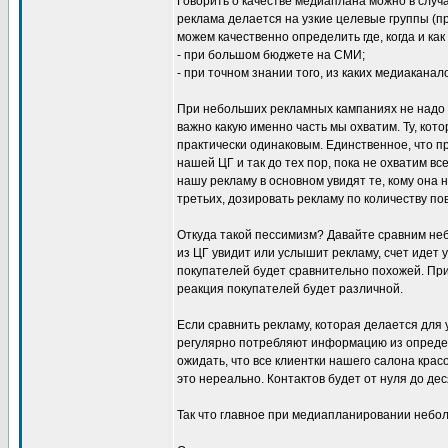
Говорить о качестве медиаплана можно в случ
реклама делается на узкие целевые группы (п
можем качественно определить где, когда и ка
- при большом бюджете на СМИ;
- при точном знании того, из каких медиакан
При небольших рекламных кампаниях не надо у
важно какую именно часть мы охватим. Ту, кото
практически одинаковым. Единственное, что 
нашей ЦГ и так до тех пор, пока не охватим вс
нашу рекламу в основном увидят те, кому она
третьих, дозировать рекламу по количеству пов
Откуда такой пессимизм? Давайте сравним не
из ЦГ увидит или услышит рекламу, счет идет у
покупателей будет сравнительно похожей. При
реакция покупателей будет различной.
Если сравнить рекламу, которая делается для 
регулярно потребляют информацию из определе
ожидать, что все клиентки нашего салона крас
это нереально. Контактов будет от нуля до дес
Так что главное при медиапланировании небол