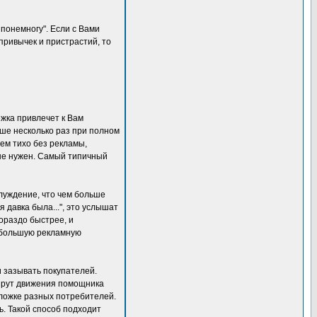
понемногу". Если с Вами
привычек и пристрастий, то
ежка привлечет к Вам
чше несколько раз при полном
аем тихо без рекламы,
 не нужен. Самый типичный
луждение, что чем больше
давка была...", это услышат
гораздо быстрее, и
ь большую рекламную
и зазывать покупателей.
ршрут движения помощника
 ложке разных потребителей.
ь. Такой способ подходит