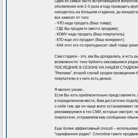
Один из самых часто встречающихся вопросов
объявления или 2-3 раза в году проводить кр
находитесь на большом стадионе, до концерта
все зависит от того:
- ЧТО надо продать (Ваш товар);
- ГДЕ Вы продаете (место продажи);
- КОМУ надо продать (Ваш покупатель);
- КТО еще это продает (Ваш конкурент);
- КАК этот кто-то преподносит свой товар (рекл
Сам стадион - это, как Вы догадались, и есть
возможности: тихо бубнить оказавшимся рядо
ПОСЛЕДНИЕ В СЕЗОНЕ НА НАШЕМ СТАДИОНЕ!". 
"Реклама", второй случай сродни проведению бо
покупателю и у него есть деньги.
Я милого узнаю...
Если Вы хоть приблизительно представляете, 
в определенном месте, Вам достаточно подобра
о себе там, где он чаще всего останавливает с
рекламируемся в тех СМИ, которые смотрит, ч
покупателя, отправляем ему сообщение обычно
Еще более эффективный способ – использовать
"сарафанное радио". Способов такого продвиж