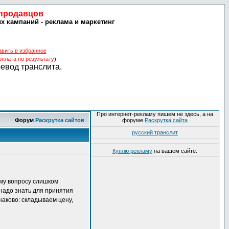
 продавцов
 кампаний - реклама и маркетинг
авить в избранное
оплата по результату
)
ревод транслита.
Про интернет-рекламу пишем не здесь, а на
Форум
Раскрутка сайтов
форуме
Раскрутка сайта
русский транслит
Куплю рекламу
на вашем сайте.
тому вопросу слишком
 надо знать для принятия
аково: складываем цену,