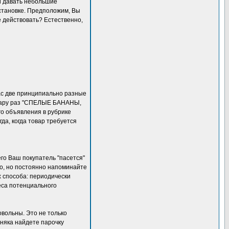
и давать небольшие
бстановке. Предположим, Вы
е действовать? Естественно,
Вас две принципиально разные
 пару раз "СПЕЛЫЕ БАНАНЫ,
 объявления в рубрике
гда, когда товар требуется
го Ваш покупатель "пасется"
хо, но постоянно напоминайте
ых способа: периодически
еса потенциального
вольны. Это не только
няка найдете парочку