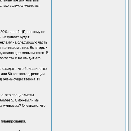
иальные покупатели или
лько в двух случаях мы
-20% нашей ЦГ, поэтому не
. Результат будет
рекламу на следующую часть
г начинаем с них. Во-вторых,
 подавляющее меньшинство. В-
-то так и не увидит его.
 ожидать, что большинство
 или 50 контактов, реакция
) очень существенна. И
сно, что специалисты
 более 5. Сможем ли мы
их журналах? Очевидно, что
у планирования.