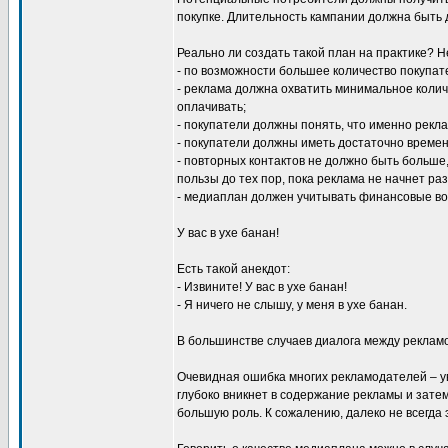
покупке. Длительность кампании должна быть 
Реально ли создать такой план на практике? 
- по возможности большее количество покупат
- реклама должна охватить минимальное колич
оплачивать;
- покупатели должны понять, что именно рекла
- покупатели должны иметь достаточно времени
- повторных контактов не должно быть больше,
пользы до тех пор, пока реклама не начнет ра
- медиаплан должен учитывать финансовые воз
У вас в ухе банан!
Есть такой анекдот:
- Извините! У вас в ухе банан!
- Я ничего не слышу, у меня в ухе банан.
В большинстве случаев диалога между рекламо
Очевидная ошибка многих рекламодателей – у
глубоко вникнет в содержание рекламы и зате
большую роль. К сожалению, далеко не всегда э