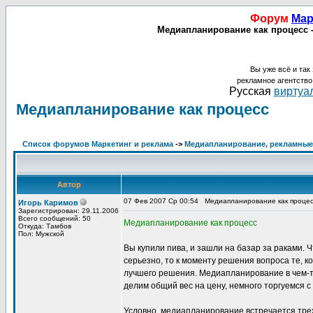
Форум
Мар
Медиапланирование как процесс 
Вы уже всё и так 
рекламное агентств
Русская
виртуал
Медиапланирование как процесс
Список форумов Маркетинг и реклама
->
Медиапланирование, рекламные 
Автор
07 Фев 2007 Ср 00:54
Медиапланирование как проце
Игорь Каримов
Зарегистрирован: 29.11.2006
Всего сообщений: 50
Медиапланирование как процесс
Откуда: Тамбов
Пол: Мужской
Вы купили пива, и зашли на базар за раками. Ч
серьезно, то к моменту решения вопроса те, ко
лучшего решения. Медиапланирование в чем-то
делим общий вес на цену, немного торгуемся с
Условно, медиапланирование встречается трех