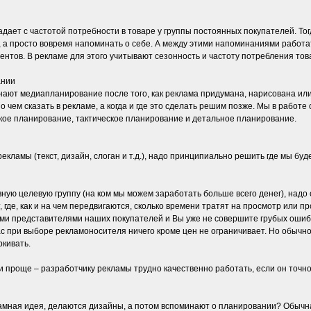
дает с частотой потребности в товаре у группы постоянных покупателей. Тог
, а просто вовремя напоминать о себе. А между этими напоминаниями работат
нтов. В рекламе для этого учитывают сезонность и частоту потребления тов
ании
нают медиапланирование после того, как реклама придумана, нарисована ил
о чем сказать в рекламе, а когда и где это сделать решим позже. Мы в работ
кое планирование, тактическое планирование и детальное планирование.
рекламы (текст, дизайн, слоган и т.д.), надо принципиально решить где мы бу
вную целевую группу (на ком мы можем заработать больше всего денег), надо
т, где, как и на чем передвигаются, сколько времени тратят на просмотр или
ыми представителями наших покупателей и Вы уже не совершите грубых оши
ас при выборе рекламоносителя ничего кроме цен не ограничивает. Но обычн
кивать.
 проще – разработчику рекламы трудно качественно работать, если он точно 
амная идея, делаются дизайны, а потом вспоминают о планировании? Обычна